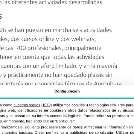
n las diferentes actividades desarrolladas.
s
026 se han puesto en marcha seis actividades
les, dos cursos online y dos webinars,
e casi 700 profesionales, principalmente
 tener en cuenta que todas las actividades
y cuentas con un aforo limitado, y en la mayoría
ro y prácticamente no han quedado plazas sin
el interés por conocer las técnicas de Agricultura
ra Directa como de Cubiertas Vegetales.
Configuración
ros como
nuestros socios
(1019)
utilizamos cookies u tecnologías similares par
ina web, identificadores de cookies y otros datos relacionados de su dispos
os y se basan en su interés comercial legítimo. Puede retirar su permiso o 
quier momento, haciendo clic en 'Configurar'.
 realizamos el siguiente procesamiento de datos:
Almacenar la información en 
r anuncios básicos
.
Crear perfiles para publicidad personalizada
.
Utilizar p