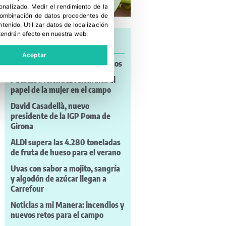
sonalizado
.
Medir el rendimiento de la
 combinación de datos procedentes de
ntenido
.
Utilizar datos de localización
tendrán efecto en nuestra web.
Últimas noticias
Aceptar
V Jornada Poscosecha de Cítricos
Patatas Meléndez reivindica el
papel de la mujer en el campo
David Casadellà, nuevo
presidente de la IGP Poma de
Girona
ALDI supera las 4.280 toneladas
de fruta de hueso para el verano
Uvas con sabor a mojito, sangría
y algodón de azúcar llegan a
Carrefour
Noticias a mi Manera: incendios y
nuevos retos para el campo