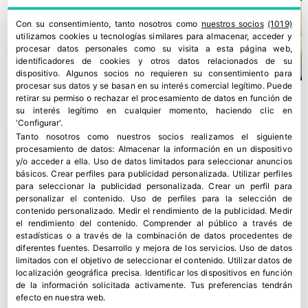
Con su consentimiento, tanto nosotros como
nuestros socios
(1019)
utilizamos cookies u tecnologías similares para almacenar, acceder y
procesar datos personales como su visita a esta página web,
identificadores de cookies y otros datos relacionados de su
dispositivo. Algunos socios no requieren su consentimiento para
procesar sus datos y se basan en su interés comercial legítimo. Puede
retirar su permiso o rechazar el procesamiento de datos en función de
su interés legítimo en cualquier momento, haciendo clic en
'Configurar'.
Tanto nosotros como nuestros socios realizamos el siguiente
procesamiento de datos:
Almacenar la información en un dispositivo
y/o acceder a ella
.
Uso de datos limitados para seleccionar anuncios
básicos
.
Crear perfiles para publicidad personalizada
.
Utilizar perfiles
para seleccionar la publicidad personalizada
.
Crear un perfil para
personalizar el contenido
.
Uso de perfiles para la selección de
contenido personalizado
.
Medir el rendimiento de la publicidad
.
Medir
el rendimiento del contenido
.
Comprender al público a través de
estadísticas o a través de la combinación de datos procedentes de
SIGFITO reivindica su compromiso con el medio rural en una
diferentes fuentes
.
Desarrollo y mejora de los servicios
.
Uso de datos
limitados con el objetivo de seleccionar el contenido
.
Utilizar datos de
jornada sobre normativa, envases e IA
localización geográfica precisa
.
Identificar los dispositivos en función
12 junio, 2026
de la información solicitada activamente
.
Tus preferencias tendrán
efecto en nuestra web.