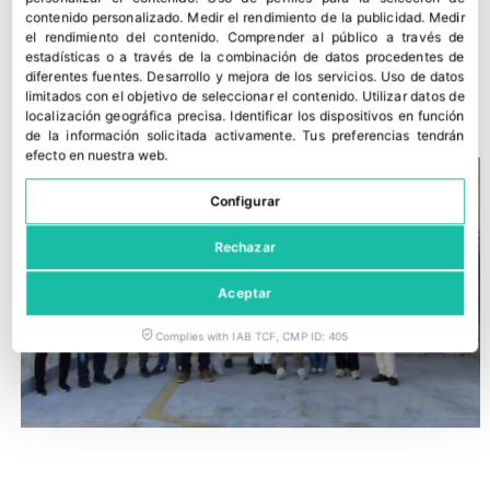
contenido personalizado
.
Medir el rendimiento de la publicidad
.
Medir
el rendimiento del contenido
.
Comprender al público a través de
VIP celebra el compromiso y la visión de las mujeres para el
estadísticas o a través de la combinación de datos procedentes de
diferentes fuentes
.
Desarrollo y mejora de los servicios
.
Uso de datos
futuro del cultivo de manzanas
limitados con el objetivo de seleccionar el contenido
.
Utilizar datos de
19 junio, 2026
localización geográfica precisa
.
Identificar los dispositivos en función
de la información solicitada activamente
.
Tus preferencias tendrán
efecto en nuestra web.
Configurar
Rechazar
Aceptar
Complies with IAB TCF, CMP ID: 405