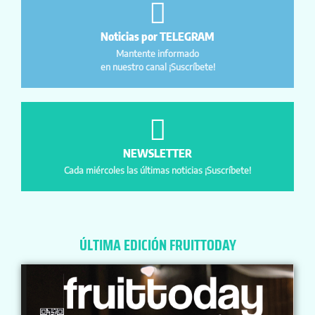
Noticias por TELEGRAM
Mantente informado
en nuestro canal ¡Suscríbete!
NEWSLETTER
Cada miércoles las últimas noticias ¡Suscríbete!
ÚLTIMA EDICIÓN FRUITTODAY