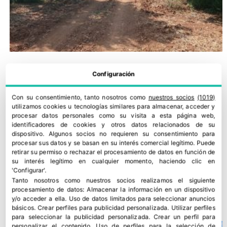
Configuración
Con su consentimiento, tanto nosotros como
nuestros socios
(1019)
utilizamos cookies u tecnologías similares para almacenar, acceder y
procesar datos personales como su visita a esta página web,
identificadores de cookies y otros datos relacionados de su
dispositivo. Algunos socios no requieren su consentimiento para
procesar sus datos y se basan en su interés comercial legítimo. Puede
retirar su permiso o rechazar el procesamiento de datos en función de
su interés legítimo en cualquier momento, haciendo clic en
'Configurar'.
La citricultura chipriota reduce químicos con la gestión
Tanto nosotros como nuestros socios realizamos el siguiente
integrada de plagas
procesamiento de datos:
Almacenar la información en un dispositivo
28 julio, 2026
y/o acceder a ella
.
Uso de datos limitados para seleccionar anuncios
básicos
.
Crear perfiles para publicidad personalizada
.
Utilizar perfiles
para seleccionar la publicidad personalizada
.
Crear un perfil para
personalizar el contenido
.
Uso de perfiles para la selección de