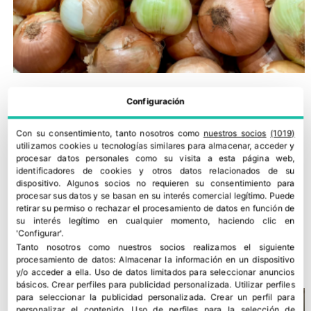
Configuración
Con su consentimiento, tanto nosotros como
nuestros socios
(1019)
utilizamos cookies u tecnologías similares para almacenar, acceder y
procesar datos personales como su visita a esta página web,
identificadores de cookies y otros datos relacionados de su
dispositivo. Algunos socios no requieren su consentimiento para
procesar sus datos y se basan en su interés comercial legítimo. Puede
retirar su permiso o rechazar el procesamiento de datos en función de
su interés legítimo en cualquier momento, haciendo clic en
'Configurar'.
COAG alerta de una campaña crítica para la cebolla sevillana
Tanto nosotros como nuestros socios realizamos el siguiente
16 julio, 2026
procesamiento de datos:
Almacenar la información en un dispositivo
y/o acceder a ella
.
Uso de datos limitados para seleccionar anuncios
básicos
.
Crear perfiles para publicidad personalizada
.
Utilizar perfiles
para seleccionar la publicidad personalizada
.
Crear un perfil para
personalizar el contenido
.
Uso de perfiles para la selección de