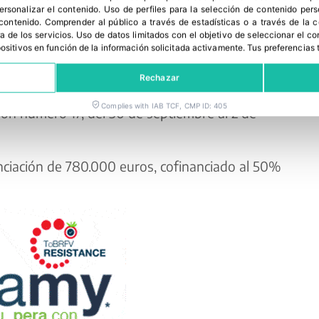
personalizar el contenido
.
Uso de perfiles para la selección de contenido per
 contenido
.
Comprender al público a través de estadísticas o a través de la
a de los servicios
.
Uso de datos limitados con el objetivo de seleccionar el co
spositivos en función de la información solicitada activamente
.
Tus preferencias 
 el MAPA y FEPEX, se incluye también la
Rechazar
mpradores internacionales a la feria
Fruit
Complies with IAB TCF, CMP ID: 405
ción número 17, del 30 de septiembre al 2 de
nciación de 780.000 euros, cofinanciado al 50%