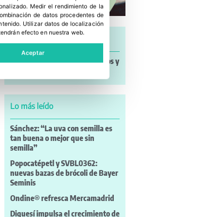
sonalizado
.
Medir el rendimiento de la
 combinación de datos procedentes de
ntenido
.
Utilizar datos de localización
tendrán efecto en nuestra web.
Últimas noticias
Aceptar
Noticias a mi Manera: incendios y
nuevos retos para el campo
Lo más leído
Sánchez: “La uva con semilla es
tan buena o mejor que sin
semilla”
Popocatépetl y SVBL0362:
nuevas bazas de brócoli de Bayer
Seminis
Ondine® refresca Mercamadrid
Diquesí impulsa el crecimiento de