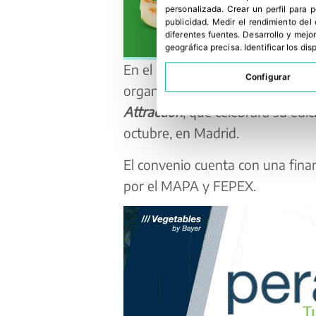
personalizada
.
Crear un perfil para 
publicidad
.
Medir el rendimiento del
diferentes fuentes
.
Desarrollo y mejor
geográfica precisa
.
Identificar los di
En el marco del concierto entre
Configurar
organización de una visita de co
Attraction
, que celebrará su edi
octubre, en Madrid.
El convenio cuenta con una fina
por el MAPA y FEPEX.