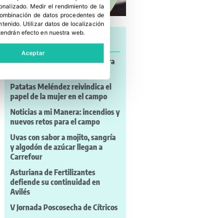
sonalizado
.
Medir el rendimiento de la
 combinación de datos procedentes de
ntenido
.
Utilizar datos de localización
tendrán efecto en nuestra web.
Últimas noticias
Aceptar
FEDEMCO: el envase de madera
está listo para el PPWR
Patatas Meléndez reivindica el
papel de la mujer en el campo
Noticias a mi Manera: incendios y
nuevos retos para el campo
Uvas con sabor a mojito, sangría
y algodón de azúcar llegan a
Carrefour
Asturiana de Fertilizantes
defiende su continuidad en
Avilés
V Jornada Poscosecha de Cítricos