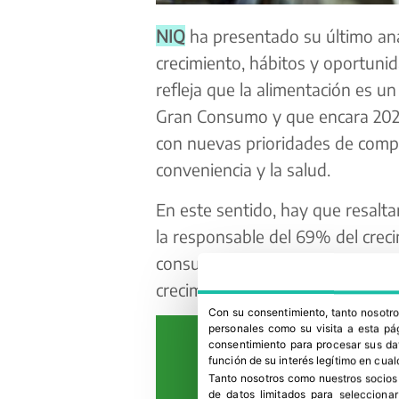
NIQ
ha presentado su último aná
crecimiento, hábitos y oportuni
refleja que la alimentación es un
Gran Consumo y que encara 202
con nuevas prioridades de comp
conveniencia y la salud.
En este sentido, hay que resalta
la responsable del 69% del creci
consumo, alcanzando una cifra d
crecimiento del 4,6% durante el 
Con su consentimiento, tanto nosot
personales como su visita a esta pág
consentimiento para procesar sus dat
función de su interés legítimo en cual
Tanto nosotros como nuestros socios
de datos limitados para selecciona