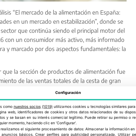
lisis “El mercado de la alimentación en España:
dades en un mercado en estabilización”, donde se
 sector que continúa siendo el principal motor del
6 con un consumidor más activo, más informado
ra y marcado por dos aspectos fundamentales: la
r que la sección de productos de alimentación fue
miento de las ventas totales de la cesta de gran
e 58.582 millones de euros y registrando un
Configuración
pasado año 2025, respecto al año anterior.
ros como
nuestros socios
(1019)
utilizamos cookies u tecnologías similares par
ina web, identificadores de cookies y otros datos relacionados de su dispos
os y se basan en su interés comercial legítimo. Puede retirar su permiso o 
quier momento, haciendo clic en 'Configurar'.
 realizamos el siguiente procesamiento de datos:
Almacenar la información en 
r anuncios básicos
.
Crear perfiles para publicidad personalizada
.
Utilizar p