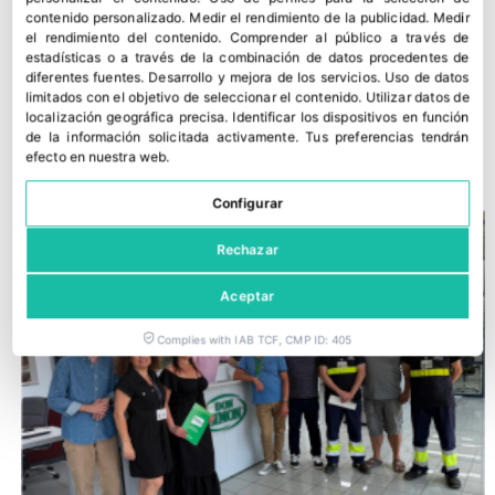
contenido personalizado
.
Medir el rendimiento de la publicidad
.
Medir
el rendimiento del contenido
.
Comprender al público a través de
estadísticas o a través de la combinación de datos procedentes de
diferentes fuentes
.
Desarrollo y mejora de los servicios
.
Uso de datos
limitados con el objetivo de seleccionar el contenido
.
Utilizar datos de
Grupo Sabater entra en el negocio citrícola con la compra de
localización geográfica precisa
.
Identificar los dispositivos en función
La Paz Fresh
de la información solicitada activamente
.
Tus preferencias tendrán
efecto en nuestra web.
22 julio, 2026
Configurar
Rechazar
Aceptar
Complies with IAB TCF, CMP ID: 405