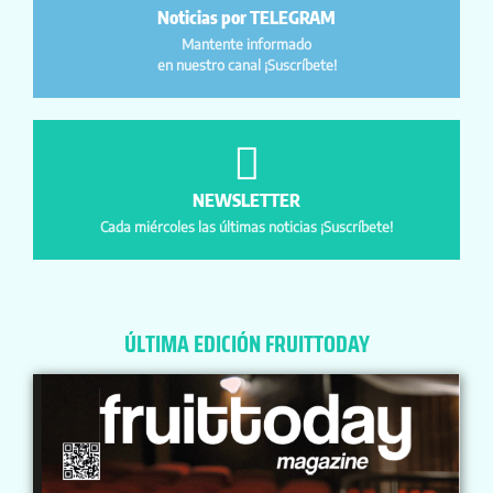
Noticias por TELEGRAM
Mantente informado
en nuestro canal ¡Suscríbete!
NEWSLETTER
Cada miércoles las últimas noticias ¡Suscríbete!
ÚLTIMA EDICIÓN FRUITTODAY