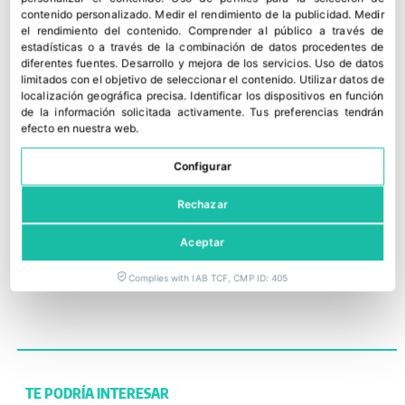
para empresas con perspectiva inbound, ofrece
contenido personalizado
.
Medir el rendimiento de la publicidad
.
Medir
asesoría y consultoría en innovación,
el rendimiento del contenido
.
Comprender al público a través de
digitalización y nuevos formatos.
estadísticas o a través de la combinación de datos procedentes de
Enhorabuena a todos los ganadores y os
diferentes fuentes
.
Desarrollo y mejora de los servicios
.
Uso de datos
limitados con el objetivo de seleccionar el contenido
.
Utilizar datos de
animamos a presentar vuestra candidatura para
localización geográfica precisa
.
Identificar los dispositivos en función
la próxima edición de los premios Estrellas de
de la información solicitada activamente
.
Tus preferencias tendrán
efecto en nuestra web.
Internet.
Configurar
NOTICIA RELACIONADA:
Las
Estrellas vuelven a la alfombra roja
Rechazar
Aceptar
ESTRELLAS DE INTERNET
,
EUROPOOLSYSTEM
,
FRUIT
ATTRACTION
,
PROEXPORT
Complies with IAB TCF, CMP ID: 405
TE PODRÍA INTERESAR