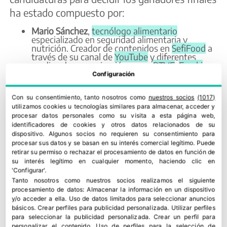
ha estado compuesto por:
Mario Sánchez
,
tecnólogo alimentario
especializado en seguridad alimentaria y
nutrición. Creador de contenidos en
SefiFood
a
través de su canal de
YouTube
y diferentes
medios de comunicación como
RTVE
,
Eroski
Consumer
o
Vitónica
. Además, es CEO de la
Configuración
agencia de comunicación y divulgación
científica
Destakando
, donde también imparte
Con su consentimiento, tanto nosotros como
nuestros socios
(1017)
formación
en estas temáticas.
utilizamos cookies u tecnologías similares para almacenar, acceder y
Anna Mayer
nació en Italia pero lleva más de 25
años establecida en España. En 2009 crea
procesar datos personales como su visita a esta página web,
Panepanna
, un proyecto de divulgación
identificadores de cookies y otros datos relacionados de su
gastronómica alrededor de la cocina italiana y
dispositivo. Algunos socios no requieren su consentimiento para
desde 2010 trabaja en
Guitián Mayer
,
procesar sus datos y se basan en su interés comercial legítimo. Puede
desarrollando proyectos alrededor de la
retirar su permiso o rechazar el procesamiento de datos en función de
gastronomía con productores, instituciones y
su interés legítimo en cualquier momento, haciendo clic en
hostelería. Colabora con
El Comidista
y
Forum
'Configurar'.
Gastronòmic
entre otros.
Tanto nosotros como nuestros socios realizamos el siguiente
César Brito
,
periodista
, creador de contenido y
procesamiento de datos:
Almacenar la información en un dispositivo
podcaster. Cuenta con casi quince años de
y/o acceder a ella
.
Uso de datos limitados para seleccionar anuncios
experiencia en el mundo de la comunicación.
básicos
.
Crear perfiles para publicidad personalizada
.
Utilizar perfiles
Está especializado en marketing digital, redes,
para seleccionar la publicidad personalizada
.
Crear un perfil para
estrategia social y branding. Genera material
personalizar el contenido
.
Uso de perfiles para la selección de