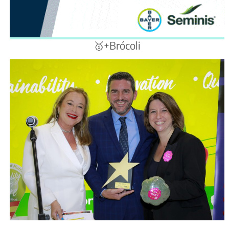
🥇+Brócoli