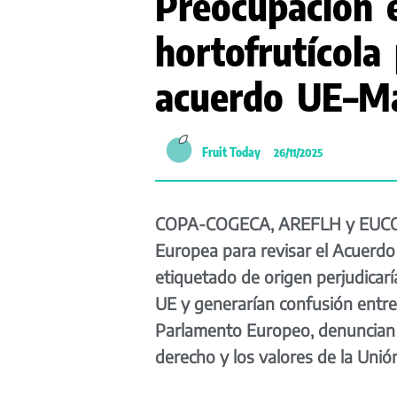
Preocupación e
hortofrutícola 
acuerdo UE–M
Fruit Today
26/11/2025
COPA-COGECA, AREFLH y EUCOFEL
Europea para revisar el Acuerd
etiquetado de origen perjudicarían
UE y generarían confusión entre
Parlamento Europeo, denuncian qu
derecho y los valores de la Unió