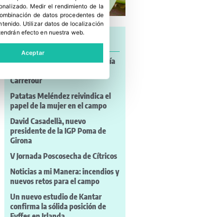
sonalizado
.
Medir el rendimiento de la
 combinación de datos procedentes de
ntenido
.
Utilizar datos de localización
tendrán efecto en nuestra web.
Últimas noticias
Aceptar
Uvas con sabor a mojito, sangría
y algodón de azúcar llegan a
Carrefour
Patatas Meléndez reivindica el
papel de la mujer en el campo
David Casadellà, nuevo
presidente de la IGP Poma de
Girona
V Jornada Poscosecha de Cítricos
Noticias a mi Manera: incendios y
nuevos retos para el campo
Un nuevo estudio de Kantar
confirma la sólida posición de
Fyffes en Irlanda