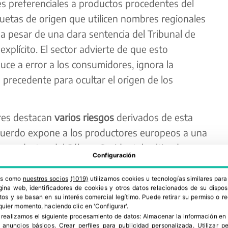
es preferenciales a productos procedentes del
uetas de origen que utilicen nombres regionales
 a pesar de una clara sentencia del Tribunal de
explícito. El sector advierte de que esto
duce a error a los consumidores, ignora la
 precedente para ocultar el origen de los
res destacan
varios riesgos
derivados de esta
 acuerdo expone a los productores europeos a una
e productos del Sáhara Occidental cultivados con
Configuración
ntales inferiores.
ros como
nuestros socios
(1019)
utilizamos cookies u tecnologías similares par
ina web, identificadores de cookies y otros datos relacionados de su dispos
os y se basan en su interés comercial legítimo. Puede retirar su permiso o 
quier momento, haciendo clic en 'Configurar'.
 realizamos el siguiente procesamiento de datos:
Almacenar la información en 
r anuncios básicos
.
Crear perfiles para publicidad personalizada
.
Utilizar p