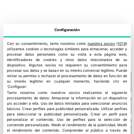
Configuración
SanLucar pone el foco en el envase como herramienta de
Con su consentimiento, tanto nosotros como
nuestros socios
(1019)
utilizamos cookies u tecnologías similares para almacenar, acceder y
marca
procesar datos personales como su visita a esta página web,
6 julio, 2026
identificadores de cookies y otros datos relacionados de su
dispositivo. Algunos socios no requieren su consentimiento para
procesar sus datos y se basan en su interés comercial legítimo. Puede
retirar su permiso o rechazar el procesamiento de datos en función de
su interés legítimo en cualquier momento, haciendo clic en
'Configurar'.
Tanto nosotros como nuestros socios realizamos el siguiente
procesamiento de datos:
Almacenar la información en un dispositivo
y/o acceder a ella
.
Uso de datos limitados para seleccionar anuncios
básicos
.
Crear perfiles para publicidad personalizada
.
Utilizar perfiles
para seleccionar la publicidad personalizada
.
Crear un perfil para
personalizar el contenido
.
Uso de perfiles para la selección de
contenido personalizado
.
Medir el rendimiento de la publicidad
.
Medir
el rendimiento del contenido
.
Comprender al público a través de