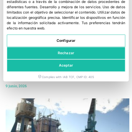
estadísticas o a través de la combinación de datos procedentes de
diferentes fuentes
.
Desarrollo y mejora de los servicios
.
Uso de datos
limitados con el objetivo de seleccionar el contenido
.
Utilizar datos de
localización geográfica precisa
.
Identificar los dispositivos en función
de la información solicitada activamente
.
Tus preferencias tendrán
efecto en nuestra web.
Configurar
Rechazar
Aceptar
UNIQ, patrocinador del 28º Congreso AECOC de Frutas y
Complies with IAB TCF, CMP ID: 405
Hortalizas
9 junio, 2026