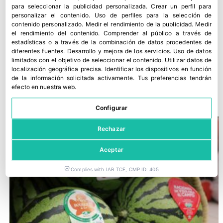
para seleccionar la publicidad personalizada
.
Crear un perfil para
personalizar el contenido
.
Uso de perfiles para la selección de
contenido personalizado
.
Medir el rendimiento de la publicidad
.
Medir
el rendimiento del contenido
.
Comprender al público a través de
estadísticas o a través de la combinación de datos procedentes de
diferentes fuentes
.
Desarrollo y mejora de los servicios
.
Uso de datos
limitados con el objetivo de seleccionar el contenido
.
Utilizar datos de
localización geográfica precisa
.
Identificar los dispositivos en función
Alimer reivindica el valor del cooperativismo en su 20
de la información solicitada activamente
.
Tus preferencias tendrán
aniversario
efecto en nuestra web.
16 junio, 2026
Configurar
Rechazar
Aceptar
Complies with IAB TCF, CMP ID: 405