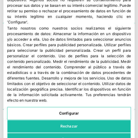
procesar sus datos y se basan en su interés comercial legítimo. Puede
retirar su permiso o rechazar el procesamiento de datos en función de
su interés legítimo en cualquier momento, haciendo clic en
'Configurar'.
Tanto nosotros como nuestros socios realizamos el siguiente
procesamiento de datos:
Almacenar la información en un dispositivo
Las exportaciones
y/o acceder a ella
.
Uso de datos limitados para seleccionar anuncios
hortofrutícolas andaluzas
básicos
.
Crear perfiles para publicidad personalizada
.
Utilizar perfiles
para seleccionar la publicidad personalizada
.
Crear un perfil para
crecen más de un 10% en
personalizar el contenido
.
Uso de perfiles para la selección de
enero
contenido personalizado
.
Medir el rendimiento de la publicidad
.
Medir
el rendimiento del contenido
.
Comprender al público a través de
estadísticas o a través de la combinación de datos procedentes de
diferentes fuentes
.
Desarrollo y mejora de los servicios
.
Uso de datos
limitados con el objetivo de seleccionar el contenido
.
Utilizar datos de
localización geográfica precisa
.
Identificar los dispositivos en función
de la información solicitada activamente
.
Tus preferencias tendrán
efecto en nuestra web.
Configurar
Exportación de mango a
Rechazar
Rusia: tendencias de