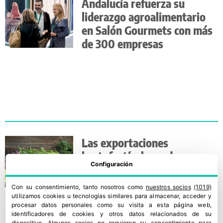
Andalucía refuerza su
liderazgo agroalimentario
en Salón Gourmets con más
de 300 empresas
Las exportaciones
hortofrutícolas reducen
Configuración
volumen, pero mantienen
valor
Con su consentimiento, tanto nosotros como
nuestros socios
(1019)
utilizamos cookies u tecnologías similares para almacenar, acceder y
procesar datos personales como su visita a esta página web,
identificadores de cookies y otros datos relacionados de su
dispositivo. Algunos socios no requieren su consentimiento para