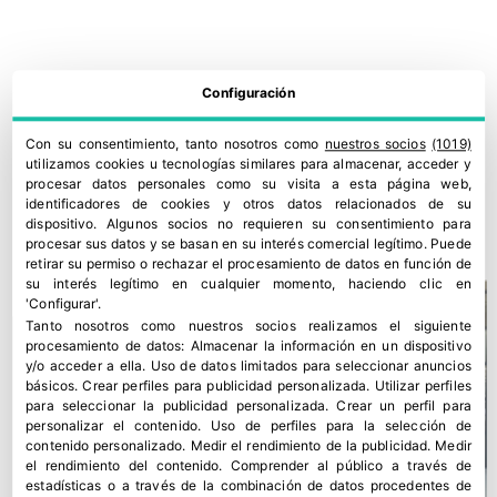
Configuración
Con su consentimiento, tanto nosotros como
nuestros socios
(1019)
utilizamos cookies u tecnologías similares para almacenar, acceder y
Grupo Sabater entra en el negocio citrícola con la compra de
procesar datos personales como su visita a esta página web,
La Paz Fresh
identificadores de cookies y otros datos relacionados de su
dispositivo. Algunos socios no requieren su consentimiento para
22 julio, 2026
procesar sus datos y se basan en su interés comercial legítimo. Puede
retirar su permiso o rechazar el procesamiento de datos en función de
su interés legítimo en cualquier momento, haciendo clic en
'Configurar'.
Tanto nosotros como nuestros socios realizamos el siguiente
procesamiento de datos:
Almacenar la información en un dispositivo
y/o acceder a ella
.
Uso de datos limitados para seleccionar anuncios
básicos
.
Crear perfiles para publicidad personalizada
.
Utilizar perfiles
para seleccionar la publicidad personalizada
.
Crear un perfil para
personalizar el contenido
.
Uso de perfiles para la selección de
contenido personalizado
.
Medir el rendimiento de la publicidad
.
Medir
el rendimiento del contenido
.
Comprender al público a través de
estadísticas o a través de la combinación de datos procedentes de