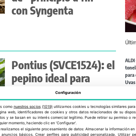
con Syngenta
Últim
ALDI 
Pontius (SVCE1524): el
tonel
pepino ideal para
para 
Uvas 
ciclos rápidos
sangr
Configuración
llega
V Jo
ros como
nuestros socios
(1019)
utilizamos cookies u tecnologías similares par
Cítri
ina web, identificadores de cookies y otros datos relacionados de su dispos
os y se basan en su interés comercial legítimo. Puede retirar su permiso o 
Astur
quier momento, haciendo clic en 'Configurar'.
defi
 realizamos el siguiente procesamiento de datos:
Almacenar la información en 
Avilé
r anuncios básicos
.
Crear perfiles para publicidad personalizada
.
Utilizar p