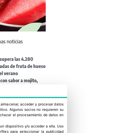
as noticias
supera las 4.280
adas de fruta de hueso
el verano
con sabor a mojito,
ía y algodón de azúcar
n a Carrefour
rnada Poscosecha de
a almacenar, acceder y procesar datos
cos
itivo. Algunos socios no requieren su
rechazar el procesamiento de datos en
iana de Fertilizantes
ende su continuidad en
un dispositivo y/o acceder a ella
.
Uso
s
erfiles para seleccionar la publicidad