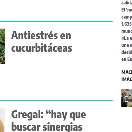
cali
El ‘m
camp
1.635
mun
Antiestrés en
«La 
cucurbitáceas
una o
desbl
en E
MACF
IMÁ
Gregal: “hay que
buscar sinergias