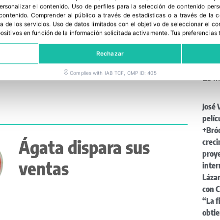
Pata
personalizar el contenido
.
Uso de perfiles para la selección de contenido per
Bayer: entre la
 contenido
.
Comprender al público a través de estadísticas o a través de la
reivi
a de los servicios
.
Uso de datos limitados con el objetivo de seleccionar el co
muje
tradición y la
spositivos en función de la información solicitada activamente
.
Tus preferencias 
Notic
innovación
incen
Rechazar
para
Complies with IAB TCF, CMP ID: 405
Lo m
José 
pelíc
+Bróc
Ágata dispara sus
creci
proye
ventas
inter
Lázar
con C
“La f
obti