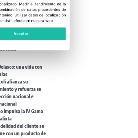
tas Meléndez
sonalizado
.
Medir el rendimiento de la
 combinación de datos procedentes de
ndica el papel de la
ntenido
.
Utilizar datos de localización
r en el campo
tendrán efecto en nuestra web.
ias a mi Manera:
dios y nuevos retos
Aceptar
 el campo
ás leído
Velasco: una vida con
ulas
oli afianza su
miento y refuerza su
cción nacional e
nacional
o impulsa la IV Gama
alixta
idelidad del cliente se
ene con un producto de