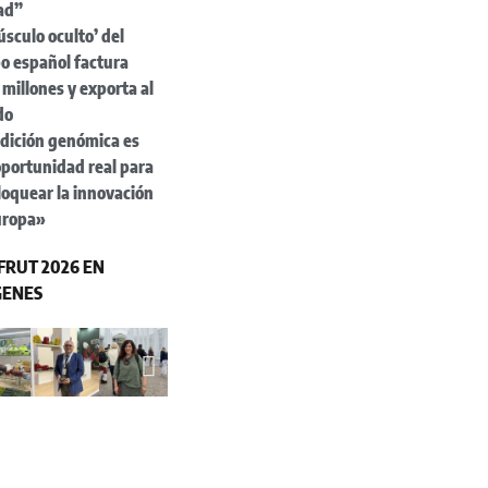
dad”
úsculo oculto’ del
o español factura
 millones y exporta al
do
edición genómica es
portunidad real para
oquear la innovación
uropa»
RUT 2026 EN
GENES