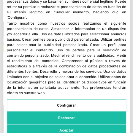
procesar sus datos y se basan en su interés comercial legítimo. Puede
retirar su permiso o rechazar el procesamiento de datos en función de
su interés legítimo en cualquier momento, haciendo clic en
'Configurar'.
Tanto nosotros como nuestros socios realizamos el siguiente
CapGen Seeds presentará
procesamiento de datos:
Almacenar la información en un dispositivo
sus últimas novedades en
y/o acceder a ella
.
Uso de datos limitados para seleccionar anuncios
básicos
.
Crear perfiles para publicidad personalizada
.
Utilizar perfiles
Expolevante
para seleccionar la publicidad personalizada
.
Crear un perfil para
personalizar el contenido
.
Uso de perfiles para la selección de
contenido personalizado
.
Medir el rendimiento de la publicidad
.
Medir
el rendimiento del contenido
.
Comprender al público a través de
estadísticas o a través de la combinación de datos procedentes de
diferentes fuentes
.
Desarrollo y mejora de los servicios
.
Uso de datos
limitados con el objetivo de seleccionar el contenido
.
Utilizar datos de
localización geográfica precisa
.
Identificar los dispositivos en función
de la información solicitada activamente
.
Tus preferencias tendrán
efecto en nuestra web.
Configurar
Cuenta atrás para la
inauguración de la XVI
Rechazar
Expolevante-Níjar
Aceptar