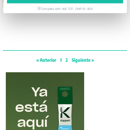
Complies with IAB TCF, CMP ID: 405
« Anterior
1
2
Siguiente »