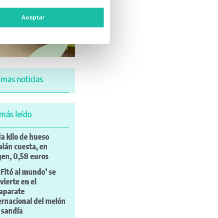
Aceptar
imas noticias
más leído
a kilo de hueso
alán cuesta, en
gen, 0,58 euros
 Fitó al mundo’ se
vierte en el
aparate
ernacional del melón
a sandía