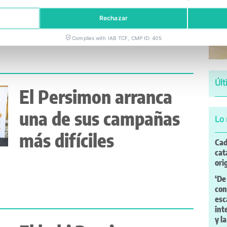
Persimon?
Rechazar
Complies with IAB TCF, CMP ID: 405
Últ
El Persimon arranca
una de sus campañas
Lo 
más difíciles
Cad
cat
ori
‘De
con
esc
int
y l