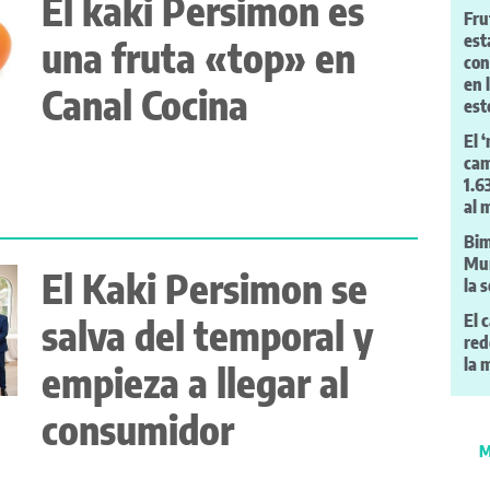
El kaki Persimon es
Fru
est
una fruta «top» en
con
en 
Canal Cocina
es
El 
cam
1.6
al
Bim
Mur
El Kaki Persimon se
la 
El 
salva del temporal y
red
la 
empieza a llegar al
consumidor
M