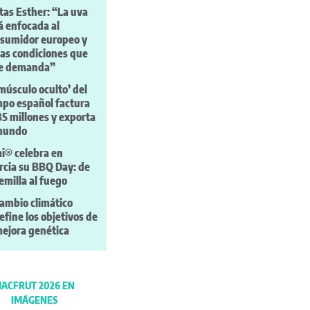
tas Esther: “La uva
á enfocada al
sumidor europeo y
las condiciones que
te demanda”
‘músculo oculto’ del
po español factura
35 millones y exporta
 mundo
i® celebra en
cia su BBQ Day: de
semilla al fuego
cambio climático
efine los objetivos de
mejora genética
ACFRUT 2026 EN
IMÁGENES