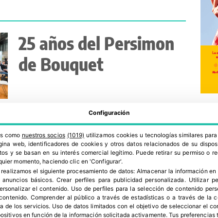
25 años del Persimon
de Bouquet
Configuración
ros como
nuestros socios
(1019)
utilizamos cookies u tecnologías similares par
ina web, identificadores de cookies y otros datos relacionados de su dispos
os y se basan en su interés comercial legítimo. Puede retirar su permiso o 
quier momento, haciendo clic en 'Configurar'.
 realizamos el siguiente procesamiento de datos:
Almacenar la información en 
¿Qué diferencia hay
r anuncios básicos
.
Crear perfiles para publicidad personalizada
.
Utilizar p
personalizar el contenido
.
Uso de perfiles para la selección de contenido per
entre el caqui y el
 contenido
.
Comprender al público a través de estadísticas o a través de la
a de los servicios
.
Uso de datos limitados con el objetivo de seleccionar el co
spositivos en función de la información solicitada activamente
.
Tus preferencias 