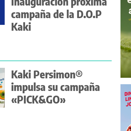
Inauguración próxima
campaña de la D.O.P
Kaki
Kaki Persimon®
impulsa su campaña
«PICK&GO»