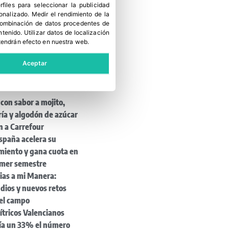
erfiles para seleccionar la publicidad
sonalizado
.
Medir el rendimiento de la
 combinación de datos procedentes de
ntenido
.
Utilizar datos de localización
tendrán efecto en nuestra web.
Aceptar
as noticias
con sabor a mojito,
ía y algodón de azúcar
n a Carrefour
spaña acelera su
miento y gana cuota en
imer semestre
ias a mi Manera:
dios y nuevos retos
 el campo
ítricos Valencianos
ía un 33% el número