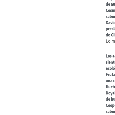
de au
Cosmi
sabor
David
pres
de G
Lo m
Los a
sient
ecoló
Fruta
una 
fluc
Royal
de h
Coop
sabor