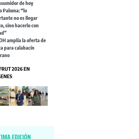
onsumidor de hoy
o Paloma: “lo
tante no es llegar
o, sino hacerlo con
dad”
H amplía la oferta de
a para calabacín
rano
RUT 2026 EN
GENES
TIMA EDICIÓN