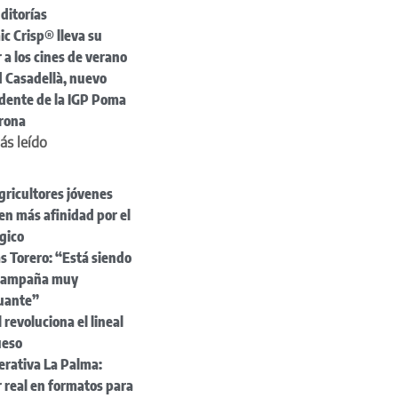
ditorías
c Crisp® lleva su
 a los cines de verano
 Casadellà, nuevo
idente de la IGP Poma
irona
ás leído
gricultores jóvenes
en más afinidad por el
gico
s Torero: “Está siendo
campaña muy
tuante”
 revoluciona el lineal
ueso
erativa La Palma:
 real en formatos para