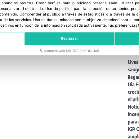
r anuncios básicos
.
Crear perfiles para publicidad personalizada
.
Utilizar p
personalizar el contenido
.
Uso de perfiles para la selección de contenido per
 contenido
.
Comprender al público a través de estadísticas o a través de la
a de los servicios
.
Uso de datos limitados con el objetivo de seleccionar el co
spositivos en función de la información solicitada activamente
.
Tus preferencias 
Rechazar
Últim
Complies with IAB TCF, CMP ID: 405
Uvas 
sangr
llega
Dia E
creci
el pr
Notic
incen
para
IGP C
ampl