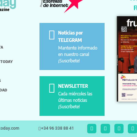
F
Noticias por
TELEGRAM
TA
Mantente informado
en nuestro canal
¡Suscríbete!
 TODAY
S
NEWSLETTER
IDAD
Cada miércoles las
últimas noticias
¡Suscríbete!
ttoday.com
+34 96 338 88 41