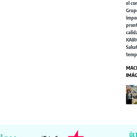
el c
Grup
impor
pront
cali
KAIRO
Sakat
temp
MACF
IMÁ
ÚL