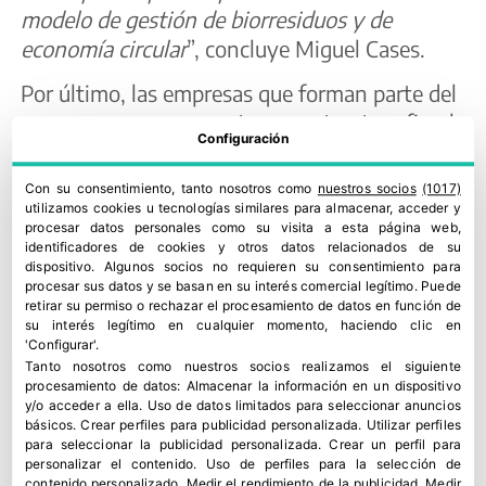
modelo de gestión de biorresiduos y de
economía circular
”, concluye Miguel Cases.
Por último, las empresas que forman parte del
nuevo grupo, que cuenta con estructura fiscal
Configuración
propia, son
SELEV PET INDUSTRY
(recogida de
sandach 3 y fabricante de proteínas y grasas
Con su consentimiento, tanto nosotros como
nuestros socios
(1017)
para la alimentación animal),
BIOCOM
utilizamos cookies u tecnologías similares para almacenar, acceder y
procesar datos personales como su visita a esta página web,
ENERGÍA
y
BIOCOM CUENCA
(fabricantes de
identificadores de cookies y otros datos relacionados de su
biodiésel avanzado),
REMITTEL
(recogida y
dispositivo. Algunos socios no requieren su consentimiento para
procesar sus datos y se basan en su interés comercial legítimo. Puede
gestión de aceite usado y orgánicos),
retirar su permiso o rechazar el procesamiento de datos en función de
MAVASER
(recogida de aceites y sandach 1 y 2)
su interés legítimo en cualquier momento, haciendo clic en
'Configurar'.
y
TEVA TANK
(almacén logístico). Más
Tanto nosotros como nuestros socios realizamos el siguiente
información en
www.selevbiogroup.es
procesamiento de datos:
Almacenar la información en un dispositivo
y/o acceder a ella
.
Uso de datos limitados para seleccionar anuncios
básicos
.
Crear perfiles para publicidad personalizada
.
Utilizar perfiles
para seleccionar la publicidad personalizada
.
Crear un perfil para
personalizar el contenido
.
Uso de perfiles para la selección de
contenido personalizado
.
Medir el rendimiento de la publicidad
.
Medir