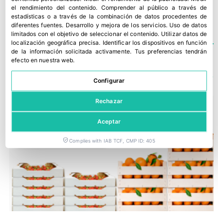
BIORRESIDUOS
,
ECONOMÍA CIRCULAR
el rendimiento del contenido
.
Comprender al público a través de
estadísticas o a través de la combinación de datos procedentes de
diferentes fuentes
.
Desarrollo y mejora de los servicios
.
Uso de datos
limitados con el objetivo de seleccionar el contenido
.
Utilizar datos de
localización geográfica precisa
.
Identificar los dispositivos en función
de la información solicitada activamente
.
Tus preferencias tendrán
efecto en nuestra web.
TE PODRÍA INTERESAR
Configurar
Rechazar
Aceptar
Complies with IAB TCF, CMP ID: 405