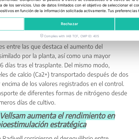
a de los servicios
.
Uso de datos limitados con el objetivo de seleccionar el co
spositivos en función de la información solicitada activamente
.
Tus preferencias 
Rechazar
ian una mejora significativa en la absorción y
Complies with IAB TCF, CMP ID: 405
es entre las que destaca el aumento del
similado por la planta, así como una mayor
26 días tras el trasplante. Del mismo modo,
veles de calcio (Ca2+) transportado después de dos
encima de los valores registrados en el control.
ansporte de diferentes formas de nitrógeno desde
imeros días de cultivo.
Vellsam aumenta el rendimiento en
bioestimulación estratégica
Radivell corrigieron el desequilibrio entre