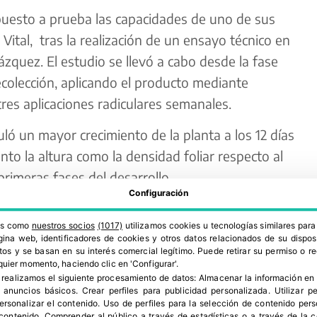
uesto a prueba las capacidades de uno de sus
 Vital, tras la realización de un ensayo técnico en
ázquez. El estudio se llevó a cabo desde la fase
ecolección, aplicando el producto mediante
res aplicaciones radiculares semanales.
uló un mayor crecimiento de la planta a los 12 días
nto la altura como la densidad foliar respecto al
primeras fases del desarrollo.
Configuración
ros como
nuestros socios
(1017)
utilizamos cookies u tecnologías similares par
ina web, identificadores de cookies y otros datos relacionados de su dispos
os y se basan en su interés comercial legítimo. Puede retirar su permiso o 
quier momento, haciendo clic en 'Configurar'.
 realizamos el siguiente procesamiento de datos:
Almacenar la información en 
r anuncios básicos
.
Crear perfiles para publicidad personalizada
.
Utilizar p
personalizar el contenido
.
Uso de perfiles para la selección de contenido per
 contenido
.
Comprender al público a través de estadísticas o a través de la