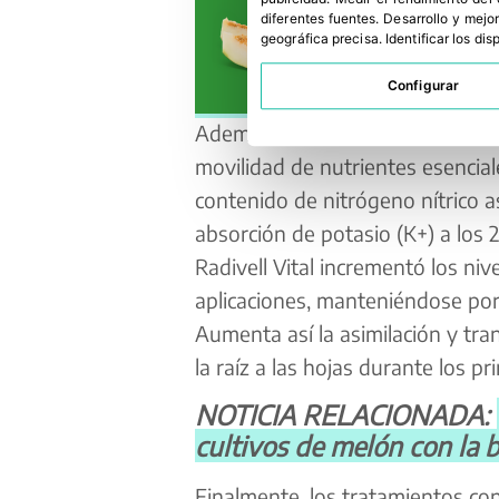
diferentes fuentes
.
Desarrollo y mejor
geográfica precisa
.
Identificar los di
Configurar
Además, las evaluaciones evidenc
movilidad de nutrientes esencial
contenido de nitrógeno nítrico a
absorción de potasio (K+) a los 
Radivell Vital incrementó los ni
aplicaciones, manteniéndose por 
Aumenta así la asimilación y tr
la raíz a las hojas durante los pr
NOTICIA RELACIONADA:
cultivos de melón con la 
Finalmente, los tratamientos con 