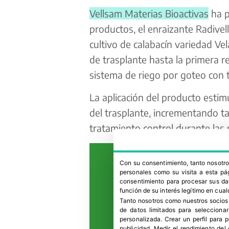
Vellsam Materias Bioactivas
ha p
productos, el enraizante Radivell
cultivo de calabacín variedad Vel
de trasplante hasta la primera r
sistema de riego por goteo con t
La aplicación del producto estim
del trasplante, incrementando ta
tratamiento control durante las 
Con su consentimiento, tanto nosot
personales como su visita a esta pág
consentimiento para procesar sus dat
función de su interés legítimo en cual
Tanto nosotros como nuestros socios
de datos limitados para selecciona
personalizada
.
Crear un perfil para 
publicidad
.
Medir el rendimiento del