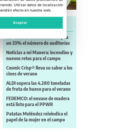
ntenido
.
Utilizar datos de localización
tendrán efecto en nuestra web.
Aceptar
Últimas noticias
IGP Cítricos Valencianos amplía
un 33% el número de auditorías
Noticias a mi Manera: incendios y
nuevos retos para el campo
Cosmic Crisp® lleva su sabor a los
cines de verano
ALDI supera las 4.280 toneladas
de fruta de hueso para el verano
FEDEMCO: el envase de madera
está listo para el PPWR
Patatas Meléndez reivindica el
papel de la mujer en el campo