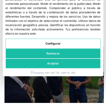
contenido personalizado
.
Medir el rendimiento de la publicidad
.
Medir
el rendimiento del contenido
.
Comprender al público a través de
estadísticas o a través de la combinación de datos procedentes de
diferentes fuentes
.
Desarrollo y mejora de los servicios
.
Uso de datos
limitados con el objetivo de seleccionar el contenido
.
Utilizar datos de
El proyecto de presupuestos de la Generalitat supone una
localización geográfica precisa
.
Identificar los dispositivos en función
de la información solicitada activamente
.
Tus preferencias tendrán
mejora de las políticas agrarias
efecto en nuestra web.
18 junio, 2026
Configurar
Rechazar
Aceptar
Complies with IAB TCF, CMP ID: 405