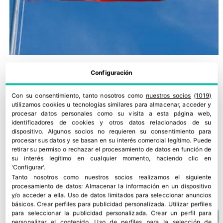
Configuración
Con su consentimiento, tanto nosotros como
nuestros socios
(1019)
utilizamos cookies u tecnologías similares para almacenar, acceder y
procesar datos personales como su visita a esta página web,
identificadores de cookies y otros datos relacionados de su
dispositivo. Algunos socios no requieren su consentimiento para
procesar sus datos y se basan en su interés comercial legítimo. Puede
retirar su permiso o rechazar el procesamiento de datos en función de
su interés legítimo en cualquier momento, haciendo clic en
'Configurar'.
¿Dónde se recolocarán los 9,5 millones de tn que iban a Rusia?
Tanto nosotros como nuestros socios realizamos el siguiente
procesamiento de datos:
Almacenar la información en un dispositivo
28 marzo, 2022
y/o acceder a ella
.
Uso de datos limitados para seleccionar anuncios
básicos
.
Crear perfiles para publicidad personalizada
.
Utilizar perfiles
para seleccionar la publicidad personalizada
.
Crear un perfil para
personalizar el contenido
.
Uso de perfiles para la selección de