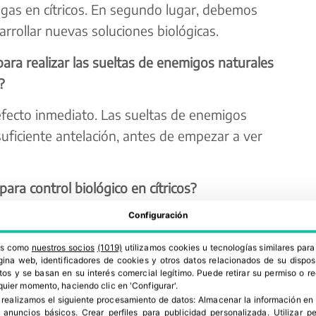
lagas en cítricos. En segundo lugar, debemos
rrollar nuevas soluciones biológicas.
ra realizar las sueltas de enemigos naturales
?
 efecto inmediato. Las sueltas de enemigos
uficiente antelación, antes de empezar a ver
ra control biológico en cítricos?
Configuración
Mite, que ofrece resultados excelentes contra la
t es que el formato de sobre Spical UltiMite es
ros como
nuestros socios
(1019)
utilizamos cookies u tecnologías similares par
te el agua y el sol. En su interior, conseguimos
ina web, identificadores de cookies y otros datos relacionados de su dispos
os y se basan en su interés comercial legítimo. Puede retirar su permiso o 
dad y gracias a eso los ácaros depredadores se
quier momento, haciendo clic en 'Configurar'.
 realizamos el siguiente procesamiento de datos:
Almacenar la información en 
 condiciones ideales. El resultado final es que
r anuncios básicos
.
Crear perfiles para publicidad personalizada
.
Utilizar p