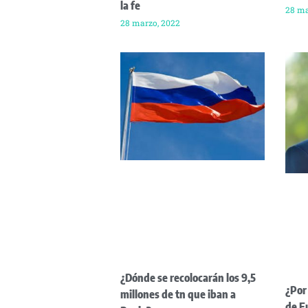
la fe
28 ma
28 marzo, 2022
¿Dónde se recolocarán los 9,5
¿Por
millones de tn que iban a
de E