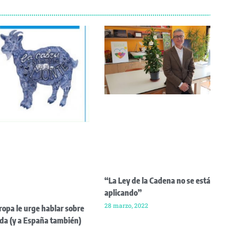
“La Ley de la Cadena no se está
aplicando”
28 marzo, 2022
ropa le urge hablar sobre
da (y a España también)