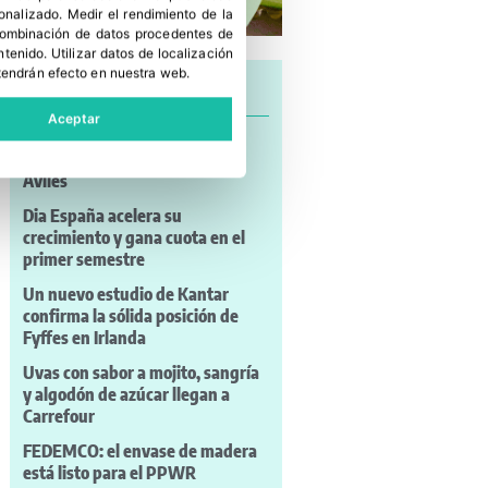
sonalizado
.
Medir el rendimiento de la
 combinación de datos procedentes de
ntenido
.
Utilizar datos de localización
tendrán efecto en nuestra web.
Últimas noticias
Aceptar
Asturiana de Fertilizantes
defiende su continuidad en
Avilés
Dia España acelera su
crecimiento y gana cuota en el
primer semestre
Un nuevo estudio de Kantar
confirma la sólida posición de
Fyffes en Irlanda
Uvas con sabor a mojito, sangría
y algodón de azúcar llegan a
Carrefour
FEDEMCO: el envase de madera
está listo para el PPWR