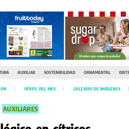
TURA
AUXILIAR
SOSTENIBILIDAD
ORNAMENTAL
DIST
IÓN
PERFIL DEL MES
GALERÍAS DE IMÁGENES
AUXILIARES
lógico en cítricos