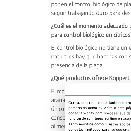
por en el control biológico de p
seguir trabajando duro para desa
¿Cuál es el momento adecuado pa
para control biológico en cítricos
El control biológico no tiene un
naturales hay que hacerlas con s
presencia de la plaga.
¿Qué productos ofrece Koppert pa
El más importante es Spical Ulti
araña roja. La ventaja de Kopper
Con su consentimiento, tanto nosot
único en el mercado, porque resis
personales como su visita a esta pág
consentimiento para procesar sus dat
conservar un alto grado de hume
función de su interés legítimo en cual
Tanto nosotros como nuestros socios
alimentan y se reproducen en las
de datos limitados para selecciona