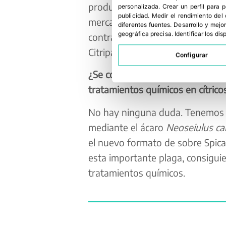
produce más ácaros y durante m
personalizada
.
Crear un perfil para 
publicidad
.
Medir el rendimiento del
mercado. También tenemos Aphyt
diferentes fuentes
.
Desarrollo y mejor
geográfica precisa
.
Identificar los di
contra piojo rojo de California, p
Citripar contra la cochinilla, con
Configurar
¿Se confirma entonces que el cont
tratamientos químicos en cítrico
No hay ninguna duda. Tenemos un
mediante el ácaro
Neoseiulus cal
el nuevo formato de sobre Spical 
esta importante plaga, consiguie
tratamientos químicos.