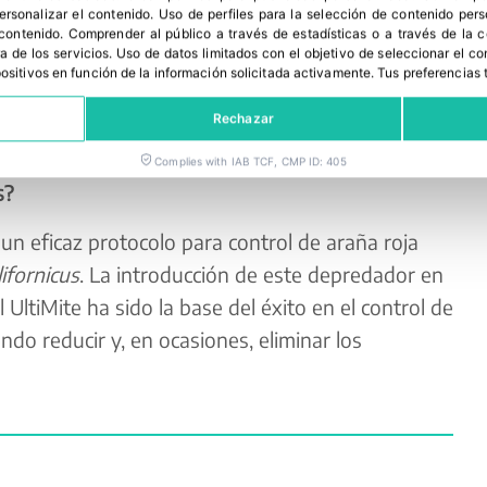
ás semanas que cualquier otro sobre del
personalizar el contenido
.
Uso de perfiles para la selección de contenido per
 contenido
.
Comprender al público a través de estadísticas o a través de la
is, una avispa parásita que actúa eficazmente
a de los servicios
.
Uso de datos limitados con el objetivo de seleccionar el co
spositivos en función de la información solicitada activamente
.
Tus preferencias 
iojo blanco del limonero y otras cochinillas. Y
 un envase muy fácil de colgar en las ramas.
Rechazar
rol biológico es una alternativa eficaz a los
Complies with IAB TCF, CMP ID: 405
s?
 eficaz protocolo para control de araña roja
ifornicus
. La introducción de este depredador en
UltiMite ha sido la base del éxito en el control de
ndo reducir y, en ocasiones, eliminar los