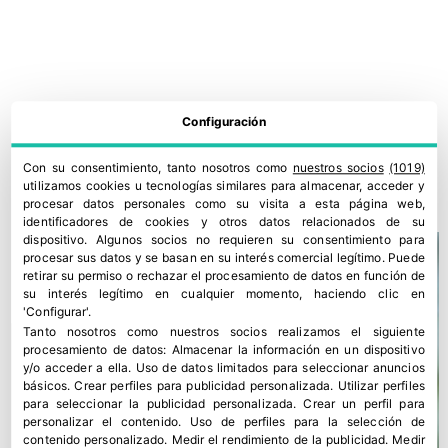
Configuración
¿Dónde se recolocarán los 9,5 millones de tn que iban a Rusia?
Con su consentimiento, tanto nosotros como
nuestros socios
(1019)
utilizamos cookies u tecnologías similares para almacenar, acceder y
28 marzo, 2022
procesar datos personales como su visita a esta página web,
identificadores de cookies y otros datos relacionados de su
dispositivo. Algunos socios no requieren su consentimiento para
procesar sus datos y se basan en su interés comercial legítimo. Puede
retirar su permiso o rechazar el procesamiento de datos en función de
su interés legítimo en cualquier momento, haciendo clic en
'Configurar'.
Tanto nosotros como nuestros socios realizamos el siguiente
procesamiento de datos:
Almacenar la información en un dispositivo
y/o acceder a ella
.
Uso de datos limitados para seleccionar anuncios
básicos
.
Crear perfiles para publicidad personalizada
.
Utilizar perfiles
para seleccionar la publicidad personalizada
.
Crear un perfil para
personalizar el contenido
.
Uso de perfiles para la selección de
contenido personalizado
.
Medir el rendimiento de la publicidad
.
Medir