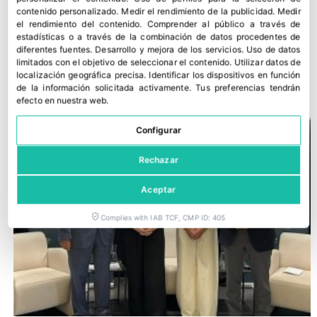
contenido personalizado
.
Medir el rendimiento de la publicidad
.
Medir
el rendimiento del contenido
.
Comprender al público a través de
estadísticas o a través de la combinación de datos procedentes de
diferentes fuentes
.
Desarrollo y mejora de los servicios
.
Uso de datos
limitados con el objetivo de seleccionar el contenido
.
Utilizar datos de
Carrefour acelera el uso de IA en sus supermercados
localización geográfica precisa
.
Identificar los dispositivos en función
15 junio, 2026
de la información solicitada activamente
.
Tus preferencias tendrán
efecto en nuestra web.
Configurar
Rechazar
Aceptar
Complies with IAB TCF, CMP ID: 405