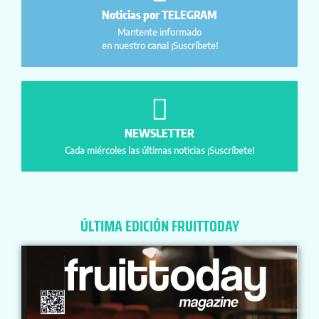
Noticias por TELEGRAM
Mantente informado
en nuestro canal ¡Suscríbete!
NEWSLETTER
Cada miércoles las últimas noticias ¡Suscríbete!
ÚLTIMA EDICIÓN FRUITTODAY