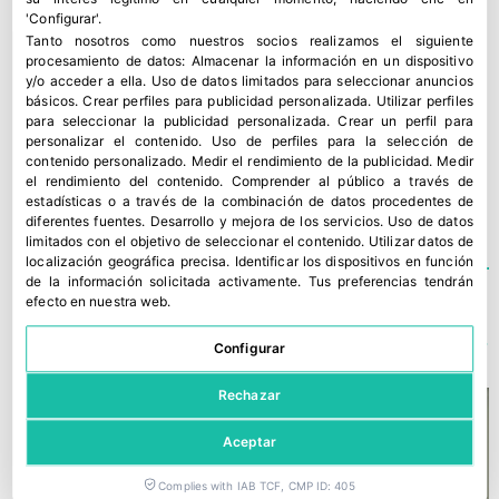
'Configurar'.
Tanto nosotros como nuestros socios realizamos el siguiente
procesamiento de datos:
Almacenar la información en un dispositivo
y/o acceder a ella
.
Uso de datos limitados para seleccionar anuncios
básicos
.
Crear perfiles para publicidad personalizada
.
Utilizar perfiles
para seleccionar la publicidad personalizada
.
Crear un perfil para
personalizar el contenido
.
Uso de perfiles para la selección de
contenido personalizado
.
Medir el rendimiento de la publicidad
.
Medir
BARÓMETRO
,
CIRCANA
,
CONSUMO
el rendimiento del contenido
.
Comprender al público a través de
estadísticas o a través de la combinación de datos procedentes de
diferentes fuentes
.
Desarrollo y mejora de los servicios
.
Uso de datos
limitados con el objetivo de seleccionar el contenido
.
Utilizar datos de
localización geográfica precisa
.
Identificar los dispositivos en función
de la información solicitada activamente
.
Tus preferencias tendrán
efecto en nuestra web.
TE PODRÍA INTERESAR
Configurar
Rechazar
Aceptar
Complies with IAB TCF, CMP ID: 405