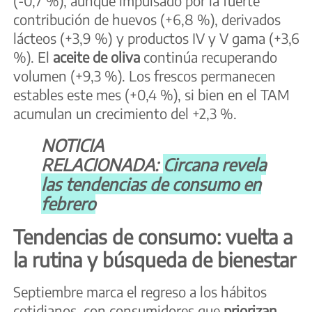
(-0,7 %), aunque impulsado por la fuerte
contribución de huevos (+6,8 %), derivados
lácteos (+3,9 %) y productos IV y V gama (+3,6
%). El
aceite de oliva
continúa recuperando
volumen (+9,3 %). Los frescos permanecen
estables este mes (+0,4 %), si bien en el TAM
acumulan un crecimiento del +2,3 %.
NOTICIA
RELACIONADA:
Circana revela
las tendencias de consumo en
febrero
Tendencias de consumo: vuelta a
la rutina y búsqueda de bienestar
Septiembre marca el regreso a los hábitos
cotidianos, con consumidores que
priorizan