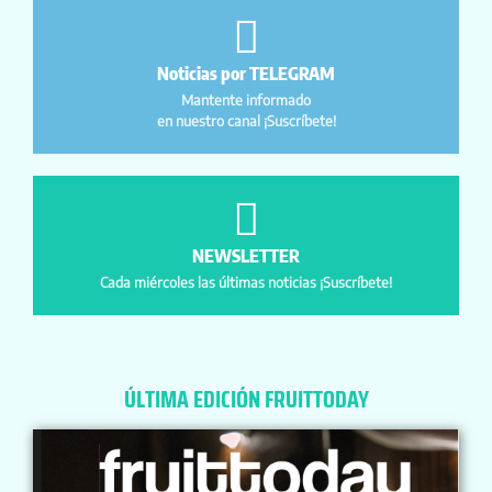
Noticias por TELEGRAM
Mantente informado
en nuestro canal ¡Suscríbete!
NEWSLETTER
Cada miércoles las últimas noticias ¡Suscríbete!
ÚLTIMA EDICIÓN FRUITTODAY