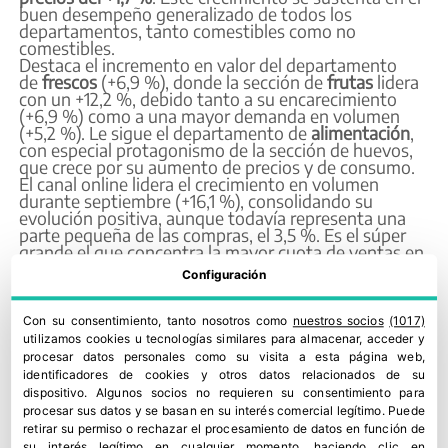
buen desempeño generalizado de todos los
departamentos, tanto comestibles como no
comestibles.
Destaca el incremento en valor del departamento
de
frescos
(+6,9 %), donde la sección de
frutas
lidera
con un +12,2 %, debido tanto a su encarecimiento
(+6,9 %) como a una mayor demanda en volumen
(+5,2 %). Le sigue el departamento de
alimentación
,
con especial protagonismo de la sección de huevos,
que crece por su aumento de precios y de consumo.
El canal online lidera el crecimiento en volumen
durante septiembre (+16,1 %), consolidando su
evolución positiva, aunque todavía representa una
parte pequeña de las compras, el 3,5 %. Es el súper
grande el que concentra la mayor cuota de ventas en
valor (56,1 %) y mantiene un sólido avance en los
Configuración
últimos 12 meses (+6,5 %). El híper sigue siendo el
único canal con tendencia negativa frente al año
anterior (-0,9 %).
Con su consentimiento, tanto nosotros como
nuestros socios
(1017)
utilizamos cookies u tecnologías similares para almacenar, acceder y
procesar datos personales como su visita a esta página web,
identificadores de cookies y otros datos relacionados de su
dispositivo. Algunos socios no requieren su consentimiento para
procesar sus datos y se basan en su interés comercial legítimo. Puede
retirar su permiso o rechazar el procesamiento de datos en función de
su interés legítimo en cualquier momento, haciendo clic en