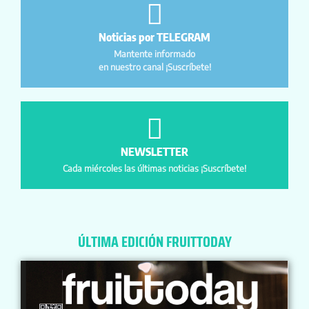
Noticias por TELEGRAM
Mantente informado
en nuestro canal ¡Suscríbete!
NEWSLETTER
Cada miércoles las últimas noticias ¡Suscríbete!
ÚLTIMA EDICIÓN FRUITTODAY