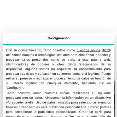
Configuración
Con su consentimiento, tanto nosotros como
nuestros socios
(1019)
COEXPHAL traslada al Ministerio de Agricultura el estado
utilizamos cookies u tecnologías similares para almacenar, acceder y
procesar datos personales como su visita a esta página web,
fitosanitario actual del campo almeriense
identificadores de cookies y otros datos relacionados de su
23 julio, 2026
dispositivo. Algunos socios no requieren su consentimiento para
procesar sus datos y se basan en su interés comercial legítimo. Puede
retirar su permiso o rechazar el procesamiento de datos en función de
su interés legítimo en cualquier momento, haciendo clic en
'Configurar'.
Tanto nosotros como nuestros socios realizamos el siguiente
procesamiento de datos:
Almacenar la información en un dispositivo
y/o acceder a ella
.
Uso de datos limitados para seleccionar anuncios
básicos
.
Crear perfiles para publicidad personalizada
.
Utilizar perfiles
para seleccionar la publicidad personalizada
.
Crear un perfil para
personalizar el contenido
.
Uso de perfiles para la selección de