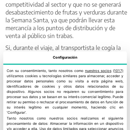
competitividad al sector y que no se generará
desabastecimiento de frutas y verduras durante
la Semana Santa, ya que podrán llevar esta
mercancía a los puntos de distribución y de
venta al público sin trabas.
Si, durante el viaje, al transportista le cogía la
restricción a la circulación, debía parar y
Configuración
mantener encendido el equipo de frío para
evitar una disminución de calidad e incluso la
Con su consentimiento, tanto nosotros como
nuestros socios
(1017)
utilizamos cookies u tecnologías similares para almacenar, acceder y
pérdida de la mercancía transportada. “Esto
procesar datos personales como su visita a esta página web,
suponía un coste y encarecía el transporte”,
identificadores de cookies y otros datos relacionados de su
dispositivo. Algunos socios no requieren su consentimiento para
según Sierra.
procesar sus datos y se basan en su interés comercial legítimo. Puede
retirar su permiso o rechazar el procesamiento de datos en función de
Aunque la I+D+i de los fabricantes de los
su interés legítimo en cualquier momento, haciendo clic en
'Configurar'.
vehículos refrigerados evita la escarcha o la
Tanto nosotros como nuestros socios realizamos el siguiente
proliferación microbiana (riesgo que se puede
procesamiento de datos:
Almacenar la información en un dispositivo
y/o acceder a ella
.
Uso de datos limitados para seleccionar anuncios