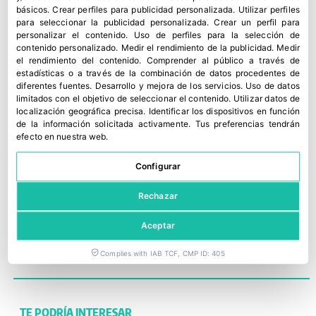
correr si la mercancía se pudre), gracias a que
básicos
.
Crear perfiles para publicidad personalizada
.
Utilizar perfiles
los termógrafos controlan en todo momento
para seleccionar la publicidad personalizada
.
Crear un perfil para
que la temperatura es la correcta, “se necesita
personalizar el contenido
.
Uso de perfiles para la selección de
contenido personalizado
.
Medir el rendimiento de la publicidad
.
Medir
rapidez” para llegar al destino porque estamos
el rendimiento del contenido
.
Comprender al público a través de
“ante un ser vivo”.
estadísticas o a través de la combinación de datos procedentes de
diferentes fuentes
.
Desarrollo y mejora de los servicios
.
Uso de datos
limitados con el objetivo de seleccionar el contenido
.
Utilizar datos de
Tanto el presidente como el secretario de la
localización geográfica precisa
.
Identificar los dispositivos en función
asociación han destacado la “coherencia” y la
de la información solicitada activamente
.
Tus preferencias tendrán
efecto en nuestra web.
“rapidez” con la que han actuado desde la DGT
para dar solución a este problema.
Configurar
Rechazar
ATFRIE
,
FRUTAS
,
HORTALIZAS
,
HORTOFRUTÍCOLAS
,
LOGÍSTICA
,
PACKAGING Y MAQUINARIA
,
TRANSPORTE
Aceptar
Complies with IAB TCF, CMP ID: 405
TE PODRÍA INTERESAR