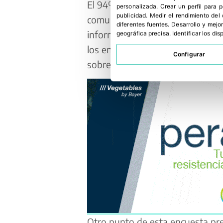
El 94% de los profesionales de 
personalizada
.
Crear un perfil para 
publicidad
.
Medir el rendimiento del
comunicación no son lo suficient
diferentes fuentes
.
Desarrollo y mejor
información, sino que vale más da
geográfica precisa
.
Identificar los di
los encuestados cree que intern
Configurar
sobre salud, ya que hay una gran
Otro punto de esta encuesta preo