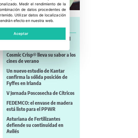
sonalizado
.
Medir el rendimiento de la
 combinación de datos procedentes de
ntenido
.
Utilizar datos de localización
tendrán efecto en nuestra web.
Últimas noticias
Aceptar
Patatas Meléndez reivindica el
papel de la mujer en el campo
Cosmic Crisp® lleva su sabor a los
cines de verano
Un nuevo estudio de Kantar
confirma la sólida posición de
Fyffes en Irlanda
V Jornada Poscosecha de Cítricos
FEDEMCO: el envase de madera
está listo para el PPWR
Asturiana de Fertilizantes
defiende su continuidad en
Avilés