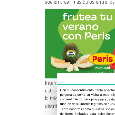
suelen crear más bulos entre los
Internet o las redes sociales son
estos bulos, no sin dejar a un l
Con su consentimiento, tanto nosot
personales como su visita a esta pág
la televisión o la radio que tam
consentimiento para procesar sus dat
función de su interés legítimo en cual
distribución de “fake news”.
Tanto nosotros como nuestros socios
de datos limitados para selecciona