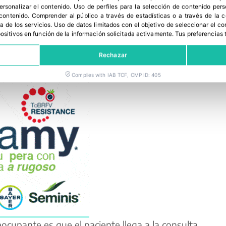
la salud considera que los medios de
personalizar el contenido
.
Uso de perfiles para la selección de contenido per
 contenido
.
Comprender al público a través de estadísticas o a través de la
e rigurosos a la hora de contrastar la
a de los servicios
.
Uso de datos limitados con el objetivo de seleccionar el co
rle salida a la noticia que contrastarla. El 76% de
spositivos en función de la información solicitada activamente
.
Tus preferencias 
et no es un lugar seguro para buscar información
Rechazar
 falta de validación de la información.
Complies with IAB TCF, CMP ID: 405
cupante es que el paciente llega a la consulta