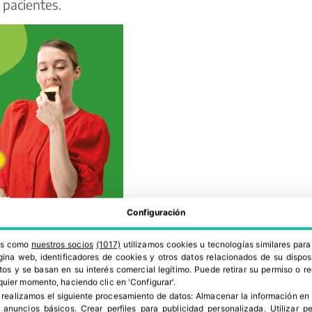
 pacientes.
Configuración
 los principales canales por los que se distribuyen
ado los medios de comunicación tradicionales como
ros como
nuestros socios
(1017)
utilizamos cookies u tecnologías similares par
ina web, identificadores de cookies y otros datos relacionados de su dispos
bién aportan su grano de arena en esta
os y se basan en su interés comercial legítimo. Puede retirar su permiso o 
quier momento, haciendo clic en 'Configurar'.
 realizamos el siguiente procesamiento de datos:
Almacenar la información en 
r anuncios básicos
.
Crear perfiles para publicidad personalizada
.
Utilizar p