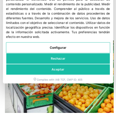
contenido personalizado
.
Medir el rendimiento de la publicidad
.
Medir
el rendimiento del contenido
.
Comprender al público a través de
estadísticas o a través de la combinación de datos procedentes de
diferentes fuentes
.
Desarrollo y mejora de los servicios
.
Uso de datos
Dia amplía su red con nuevas tiendas en Adra y Horche
limitados con el objetivo de seleccionar el contenido
.
Utilizar datos de
localización geográfica precisa
.
Identificar los dispositivos en función
22 julio, 2026
de la información solicitada activamente
.
Tus preferencias tendrán
efecto en nuestra web.
Configurar
Rechazar
Aceptar
Complies with IAB TCF, CMP ID: 405