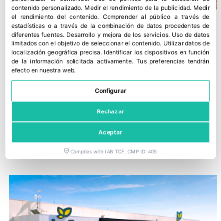
contenido personalizado
.
Medir el rendimiento de la publicidad
.
Medir
el rendimiento del contenido
.
Comprender al público a través de
estadísticas o a través de la combinación de datos procedentes de
diferentes fuentes
.
Desarrollo y mejora de los servicios
.
Uso de datos
limitados con el objetivo de seleccionar el contenido
.
Utilizar datos de
localización geográfica precisa
.
Identificar los dispositivos en función
de la información solicitada activamente
.
Tus preferencias tendrán
efecto en nuestra web.
Configurar
Rechazar
La citricultura chipriota reduce químicos con la gestión
Aceptar
integrada de plagas
Complies with IAB TCF, CMP ID: 405
28 julio, 2026