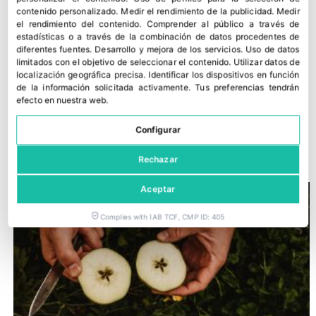
contenido personalizado
.
Medir el rendimiento de la publicidad
.
Medir
el rendimiento del contenido
.
Comprender al público a través de
estadísticas o a través de la combinación de datos procedentes de
diferentes fuentes
.
Desarrollo y mejora de los servicios
.
Uso de datos
limitados con el objetivo de seleccionar el contenido
.
Utilizar datos de
localización geográfica precisa
.
Identificar los dispositivos en función
de la información solicitada activamente
.
Tus preferencias tendrán
efecto en nuestra web.
Configurar
Interpoma Tours 2026: la innovación vista sobre el terreno
16 julio, 2026
Rechazar
Aceptar
Complies with IAB TCF, CMP ID: 405