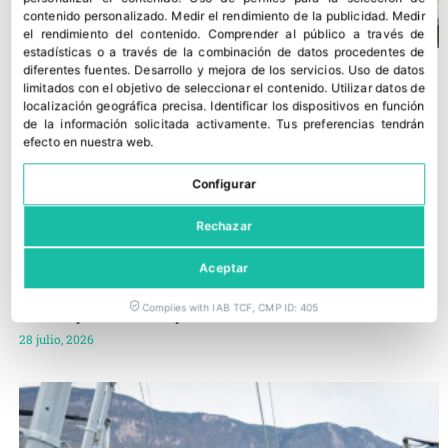
contenido personalizado
.
Medir el rendimiento de la publicidad
.
Medir
el rendimiento del contenido
.
Comprender al público a través de
estadísticas o a través de la combinación de datos procedentes de
diferentes fuentes
.
Desarrollo y mejora de los servicios
.
Uso de datos
limitados con el objetivo de seleccionar el contenido
.
Utilizar datos de
localización geográfica precisa
.
Identificar los dispositivos en función
de la información solicitada activamente
.
Tus preferencias tendrán
efecto en nuestra web.
Configurar
Rechazar
Aceptar
Cataluña recupera su potencial en manzana, pero el calor
Complies with IAB TCF, CMP ID: 405
limita la producción de pera
28 julio, 2026