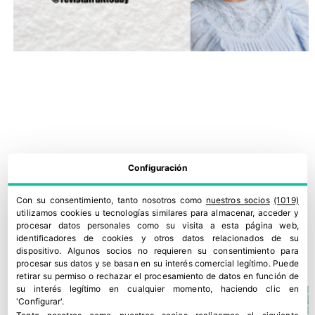
Configuración
Con su consentimiento, tanto nosotros como
nuestros socios
(1019)
utilizamos cookies u tecnologías similares para almacenar, acceder y
Noticias a mi manera: Murcia se consolida como hub de
procesar datos personales como su visita a esta página web,
innovación en melón y sandía
identificadores de cookies y otros datos relacionados de su
dispositivo. Algunos socios no requieren su consentimiento para
3 julio, 2026
procesar sus datos y se basan en su interés comercial legítimo. Puede
retirar su permiso o rechazar el procesamiento de datos en función de
su interés legítimo en cualquier momento, haciendo clic en
'Configurar'.