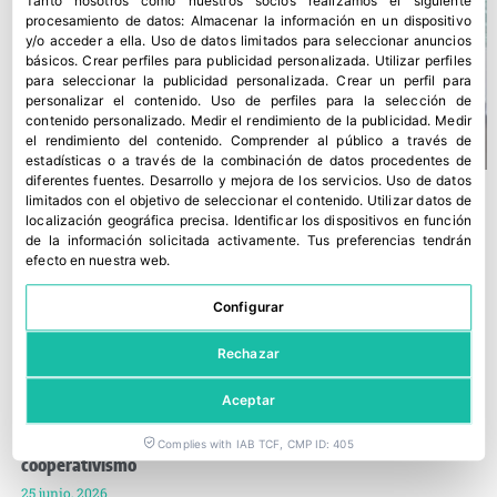
Tanto nosotros como nuestros socios realizamos el siguiente
procesamiento de datos:
Almacenar la información en un dispositivo
y/o acceder a ella
.
Uso de datos limitados para seleccionar anuncios
básicos
.
Crear perfiles para publicidad personalizada
.
Utilizar perfiles
para seleccionar la publicidad personalizada
.
Crear un perfil para
personalizar el contenido
.
Uso de perfiles para la selección de
contenido personalizado
.
Medir el rendimiento de la publicidad
.
Medir
el rendimiento del contenido
.
Comprender al público a través de
estadísticas o a través de la combinación de datos procedentes de
diferentes fuentes
.
Desarrollo y mejora de los servicios
.
Uso de datos
limitados con el objetivo de seleccionar el contenido
.
Utilizar datos de
localización geográfica precisa
.
Identificar los dispositivos en función
de la información solicitada activamente
.
Tus preferencias tendrán
efecto en nuestra web.
Configurar
Rechazar
Aceptar
Fecoam expone al Gobierno regional sus prioridades para el
Complies with IAB TCF, CMP ID: 405
cooperativismo
25 junio, 2026