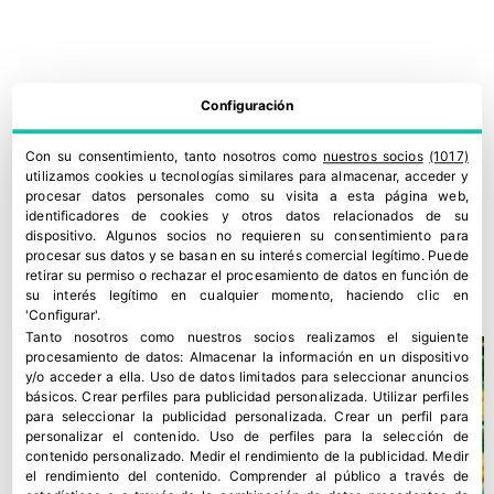
Configuración
Con su consentimiento, tanto nosotros como
nuestros socios
(1017)
utilizamos cookies u tecnologías similares para almacenar, acceder y
procesar datos personales como su visita a esta página web,
identificadores de cookies y otros datos relacionados de su
dispositivo. Algunos socios no requieren su consentimiento para
procesar sus datos y se basan en su interés comercial legítimo. Puede
Dia amplía su red con nuevas tiendas en Adra y Horche
retirar su permiso o rechazar el procesamiento de datos en función de
22 julio, 2026
su interés legítimo en cualquier momento, haciendo clic en
'Configurar'.
Tanto nosotros como nuestros socios realizamos el siguiente
procesamiento de datos:
Almacenar la información en un dispositivo
y/o acceder a ella
.
Uso de datos limitados para seleccionar anuncios
básicos
.
Crear perfiles para publicidad personalizada
.
Utilizar perfiles
para seleccionar la publicidad personalizada
.
Crear un perfil para
personalizar el contenido
.
Uso de perfiles para la selección de
contenido personalizado
.
Medir el rendimiento de la publicidad
.
Medir
el rendimiento del contenido
.
Comprender al público a través de