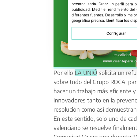
personalizada
.
Crear un perfil para 
publicidad
.
Medir el rendimiento del
diferentes fuentes
.
Desarrollo y mejor
geográfica precisa
.
Identificar los di
Configurar
Por ello
LA UNIÓ
solicita un ref
sobre todo del Grupo ROCA, par
hacer un trabajo más eficiente y
innovadores tanto en la prevenc
resolución como así demuestran 
En este sentido, solo uno de ca
valenciano se resuelve finalment
Comunitat Valenciana durante 20