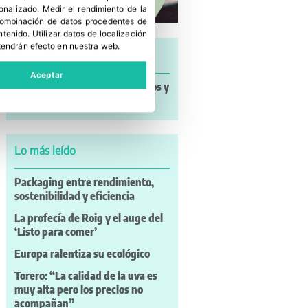
sonalizado
.
Medir el rendimiento de la
 combinación de datos procedentes de
ntenido
.
Utilizar datos de localización
tendrán efecto en nuestra web.
Últimas noticias
Aceptar
Noticias a mi Manera: incendios y
nuevos retos para el campo
Lo más leído
Packaging entre rendimiento,
sostenibilidad y eficiencia
La profecía de Roig y el auge del
‘Listo para comer’
Europa ralentiza su ecológico
Torero: “La calidad de la uva es
muy alta pero los precios no
acompañan”