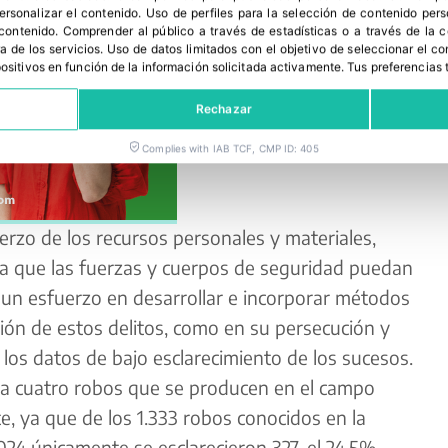
personalizar el contenido
.
Uso de perfiles para la selección de contenido per
 contenido
.
Comprender al público a través de estadísticas o a través de la
a de los servicios
.
Uso de datos limitados con el objetivo de seleccionar el co
spositivos en función de la información solicitada activamente
.
Tus preferencias 
Rechazar
Complies with IAB TCF, CMP ID: 405
uerzo de los recursos personales y materiales,
a que las fuerzas y cuerpos de seguridad puedan
 un esfuerzo en desarrollar e incorporar métodos
ión de estos delitos, como en su persecución y
los datos de bajo esclarecimiento de los sucesos.
da cuatro robos que se producen en el campo
e, ya que de los 1.333 robos conocidos en la
24 únicamente se esclarecieron 327, el 24,5%.