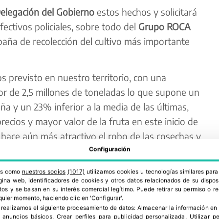
elegación del Gobierno
estos hechos y solicitará
ectivos policiales, sobre todo del
Grupo ROCA
paña de recolección del cultivo más importante
s previsto en nuestro territorio, con una
r de 2,5 millones de toneladas lo que supone un
y un 23% inferior a la media de las últimas,
recios y mayor valor de la fruta en este inicio de
a hace aún más atractivo el robo de las cosechas y
control y vigilancia por parte de las fuerzas de
Configuración
cías locales y de las guarderías rurales
ros como
nuestros socios
(1017)
utilizamos cookies u tecnologías similares par
ina web, identificadores de cookies y otros datos relacionados de su dispos
os y se basan en su interés comercial legítimo. Puede retirar su permiso o 
quier momento, haciendo clic en 'Configurar'.
 realizamos el siguiente procesamiento de datos:
Almacenar la información en 
r anuncios básicos
.
Crear perfiles para publicidad personalizada
.
Utilizar p