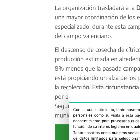
La organización trasladará a la
D
una mayor coordinación de los ef
especializado, durante esta cam
del campo valenciano.
El descenso de cosecha de cítrico
producción estimada en alrededo
8% menos que la pasada campaña 
está propiciando un alza de los p
la recolección. Esta circunstanci
por ello se requiere de un mayor 
Seguridad del Estado, de las poli
Con su consentimiento, tanto nosot
municipales.
personales como su visita a esta pág
consentimiento para procesar sus dat
función de su interés legítimo en cual
Tanto nosotros como nuestros socios
de datos limitados para selecciona