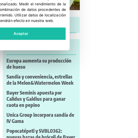
sonalizado
.
Medir el rendimiento de la
 combinación de datos procedentes de
ntenido
.
Utilizar datos de localización
tendrán efecto en nuestra web.
Últimas noticias
Aceptar
Lo más leído
Europa aumenta su producción
de hueso
Sandía y conveniencia, estrellas
de la Melon&Watermelon Week
Bayer Seminis apuesta por
Calidus y Galdius para ganar
cuota en pepino
Unica Group incorpora sandía de
IV Gama
Popocatépetl y SVBL0362:
nuevas bazas de brócoli de Bayer