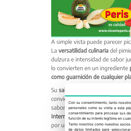
A simple vista puede parecer pic
La
versatilidad culinaria
del pimie
dulzura e intensidad de sabor jun
lo convierten en un ingrediente
como guarnición de cualquier pla
Su
sabor único
unido a su
color 
convierten en el único pimiento 
Con su consentimiento, tanto nosot
sabor es único lo demuestra el 
personales como su visita a esta pág
consentimiento para procesar sus dat
International Taste Institute c
función de su interés legítimo en cual
por un jurado formado por algun
Tanto nosotros como nuestros socios
de datos limitados para selecciona