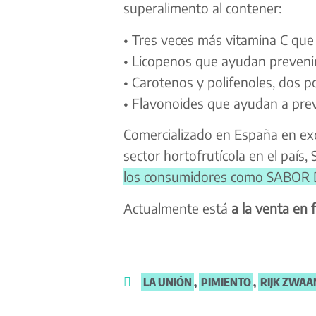
superalimento al contener:
• Tres veces más vitamina C que
• Licopenos que ayudan prevenir
• Carotenos y polifenoles, dos p
• Flavonoides que ayudan a pre
Comercializado en España en ex
sector hortofrutícola en el país
los consumidores como SABOR
Actualmente está
a la venta en f
LA UNIÓN
,
PIMIENTO
,
RIJK ZWAA