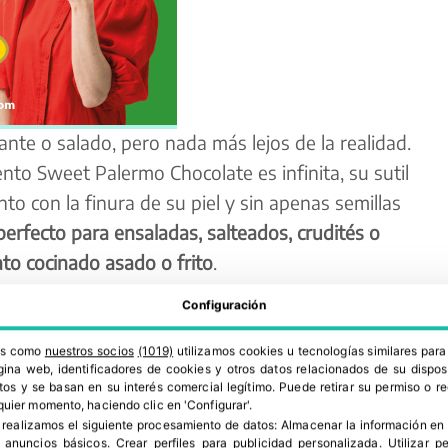
ante o salado, pero nada más lejos de la realidad.
nto Sweet Palermo Chocolate es infinita, su sutil
to con la finura de su piel y sin apenas semillas
perfecto para ensaladas, salteados, crudités o
to cocinado asado o frito
.
chocolate característico e inconfundible
lo
Configuración
capaz de competir con cualquier postre. Que su
ros como
nuestros socios
(1019)
utilizamos cookies u tecnologías similares par
reconocimiento que ha recibido en 2020 por el
ina web, identificadores de cookies y otros datos relacionados de su dispos
os y se basan en su interés comercial legítimo. Puede retirar su permiso o 
omo “Superior Taste Award”
, un galardón otorgado
quier momento, haciendo clic en 'Configurar'.
os de los chefs y sumillers más prestigiosos del
 realizamos el siguiente procesamiento de datos:
Almacenar la información en 
r anuncios básicos
.
Crear perfiles para publicidad personalizada
.
Utilizar p