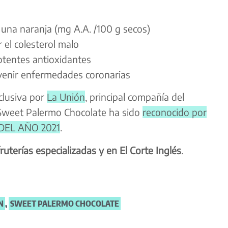
 una naranja (mg A.A. /100 g secos)
 el colesterol malo
otentes antioxidantes
venir enfermedades coronarias
clusiva por
La Unión
, principal compañía del
, Sweet Palermo Chocolate ha sido
reconocido por
 DEL AÑO 2021
.
ruterías especializadas y en El Corte Inglés
.
N
,
SWEET PALERMO CHOCOLATE