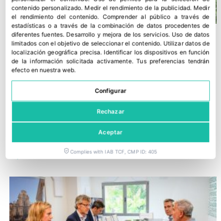
contenido personalizado
.
Medir el rendimiento de la publicidad
.
Medir
el rendimiento del contenido
.
Comprender al público a través de
estadísticas o a través de la combinación de datos procedentes de
diferentes fuentes
.
Desarrollo y mejora de los servicios
.
Uso de datos
limitados con el objetivo de seleccionar el contenido
.
Utilizar datos de
localización geográfica precisa
.
Identificar los dispositivos en función
de la información solicitada activamente
.
Tus preferencias tendrán
efecto en nuestra web.
Configurar
Rechazar
Aceptar
Proexport analiza las novedades varietales en melón y sandía
Complies with IAB TCF, CMP ID: 405
30 junio, 2026