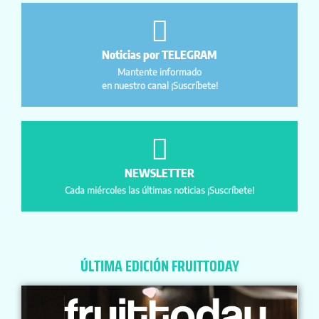
Noticias por TELEGRAM
Mantente informado
en nuestro canal ¡Suscríbete!
NEWSLETTER
Cada miércoles las últimas noticias ¡Suscríbete!
ÚLTIMA EDICIÓN FRUITTODAY