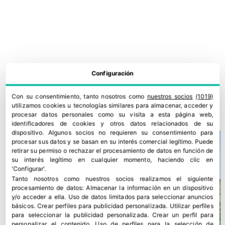
Configuración
Proexport impulsa la lucha biológica contra plagas en melón y
sandía
Con su consentimiento, tanto nosotros como
nuestros socios
(1019)
utilizamos cookies u tecnologías similares para almacenar, acceder y
3 julio, 2026
procesar datos personales como su visita a esta página web,
identificadores de cookies y otros datos relacionados de su
dispositivo. Algunos socios no requieren su consentimiento para
procesar sus datos y se basan en su interés comercial legítimo. Puede
retirar su permiso o rechazar el procesamiento de datos en función de
su interés legítimo en cualquier momento, haciendo clic en
'Configurar'.
Tanto nosotros como nuestros socios realizamos el siguiente
procesamiento de datos:
Almacenar la información en un dispositivo
y/o acceder a ella
.
Uso de datos limitados para seleccionar anuncios
básicos
.
Crear perfiles para publicidad personalizada
.
Utilizar perfiles
para seleccionar la publicidad personalizada
.
Crear un perfil para
personalizar el contenido
.
Uso de perfiles para la selección de