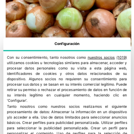
Configuración
Con su consentimiento, tanto nosotros como
nuestros socios
(1019)
utilizamos cookies u tecnologías similares para almacenar, acceder y
procesar datos personales como su visita a esta página web,
identificadores de cookies y otros datos relacionados de su
dispositivo. Algunos socios no requieren su consentimiento para
procesar sus datos y se basan en su interés comercial legítimo. Puede
retirar su permiso o rechazar el procesamiento de datos en función de
su interés legítimo en cualquier momento, haciendo clic en
'Configurar'.
Tanto nosotros como nuestros socios realizamos el siguiente
procesamiento de datos:
Almacenar la información en un dispositivo
y/o acceder a ella
.
Uso de datos limitados para seleccionar anuncios
COAG alerta de una campaña crítica para la cebolla sevillana
básicos
.
Crear perfiles para publicidad personalizada
.
Utilizar perfiles
16 julio, 2026
para seleccionar la publicidad personalizada
.
Crear un perfil para
personalizar el contenido
.
Uso de perfiles para la selección de