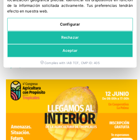
de la información solicitada activamente
.
Tus preferencias tendrán
efecto en nuestra web.
Configurar
Rechazar
IV Congreso Agricultura con Propósito: todo lo que el sector
Aceptar
tropical necesita saber
Complies with IAB TCF, CMP ID: 405
16 junio, 2026