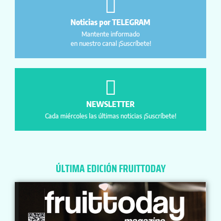
Noticias por TELEGRAM
Mantente informado
en nuestro canal ¡Suscríbete!
NEWSLETTER
Cada miércoles las últimas noticias ¡Suscríbete!
ÚLTIMA EDICIÓN FRUITTODAY