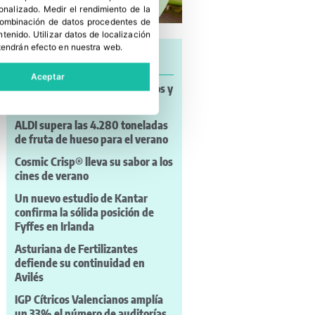
sonalizado
.
Medir el rendimiento de la
 combinación de datos procedentes de
ntenido
.
Utilizar datos de localización
tendrán efecto en nuestra web.
Últimas noticias
Aceptar
Noticias a mi Manera: incendios y
nuevos retos para el campo
ALDI supera las 4.280 toneladas
de fruta de hueso para el verano
Cosmic Crisp® lleva su sabor a los
cines de verano
Un nuevo estudio de Kantar
confirma la sólida posición de
Fyffes en Irlanda
Asturiana de Fertilizantes
defiende su continuidad en
Avilés
IGP Cítricos Valencianos amplía
un 33% el número de auditorías