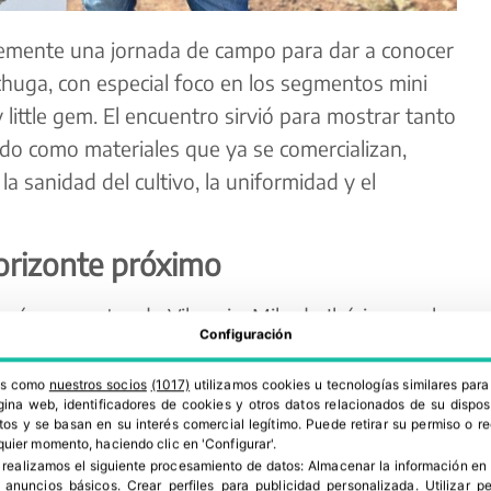
temente una jornada de campo para dar a conocer
chuga, con especial foco en los segmentos mini
ittle gem. El encuentro sirvió para mostrar tanto
do como materiales que ya se comercializan,
la sanidad del cultivo, la uniformidad y el
orizonte próximo
rcía, promotor de Vilmorin-Mikado Ibérica en el
Configuración
a cuenta actualmente con dos variedades de
zado: ROMI 21868 y ROMI 21872. Ambas están
ros como
nuestros socios
(1017)
utilizamos cookies u tecnologías similares par
ina web, identificadores de cookies y otros datos relacionados de su dispos
toño y primavera, y destacan por su resistencia
os y se basan en su interés comercial legítimo. Puede retirar su permiso o 
), así como por su alta resistencia a Fusarium
quier momento, haciendo clic en 'Configurar'.
 realizamos el siguiente procesamiento de datos:
Almacenar la información en 
 cada vez más presente en zonas productoras como
r anuncios básicos
.
Crear perfiles para publicidad personalizada
.
Utilizar p