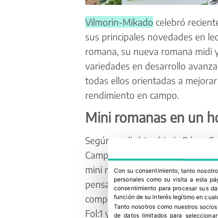
Vilmorin-Mikado
celebró recien
sus principales novedades en le
romana, su nueva romana midi y l
variedades en desarrollo avanza
todas ellos orientadas a mejorar 
rendimiento en campo.
Mini romanas en un h
Según explicó José Luis Pérez Ga
Campo de Cartagena, la compañí
mini romana en desarrollo avan
Con su consentimiento, tanto nosot
personales como su visita a esta pág
pensadas para un segmento de o
consentimiento para procesar sus dat
completa a Bremia (HR:Bl:29-41EU
función de su interés legítimo en cual
Tanto nosotros como nuestros socios
Fol:1 y Fol:4, una problemática
de datos limitados para selecciona