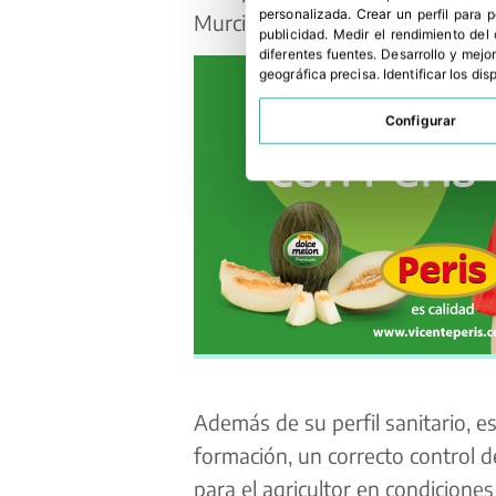
personalizada
.
Crear un perfil para 
Murcia y Albacete.
publicidad
.
Medir el rendimiento del
diferentes fuentes
.
Desarrollo y mejor
geográfica precisa
.
Identificar los di
Configurar
Además de su perfil sanitario, e
formación, un correcto control de
para el agricultor en condiciones