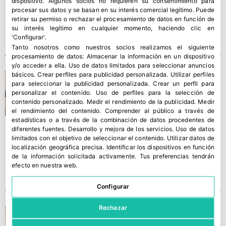
dispositivo. Algunos socios no requieren su consentimiento para
procesar sus datos y se basan en su interés comercial legítimo. Puede
retirar su permiso o rechazar el procesamiento de datos en función de
su interés legítimo en cualquier momento, haciendo clic en
'Configurar'.
Tanto nosotros como nuestros socios realizamos el siguiente
procesamiento de datos:
Almacenar la información en un dispositivo
y/o acceder a ella
.
Uso de datos limitados para seleccionar anuncios
El Comité de lechuga de
básicos
.
Crear perfiles para publicidad personalizada
.
Utilizar perfiles
para seleccionar la publicidad personalizada
.
Crear un perfil para
FEPEX analiza la campaña
personalizar el contenido
.
Uso de perfiles para la selección de
contenido personalizado
.
Medir el rendimiento de la publicidad
.
Medir
el rendimiento del contenido
.
Comprender al público a través de
estadísticas o a través de la combinación de datos procedentes de
diferentes fuentes
.
Desarrollo y mejora de los servicios
.
Uso de datos
limitados con el objetivo de seleccionar el contenido
.
Utilizar datos de
localización geográfica precisa
.
Identificar los dispositivos en función
de la información solicitada activamente
.
Tus preferencias tendrán
efecto en nuestra web.
Configurar
Rechazar
BASF | Nunhems® arroja luz
sobre la Bremia y el