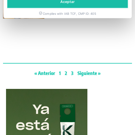
Aceptar
Fusarium
Complies with IAB TCF, CMP ID: 405
« Anterior
1
2
3
Siguiente »