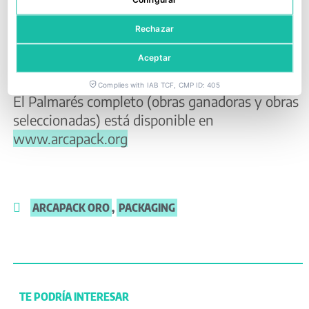
Configurar
studio
,
Eneko de Miguel y LADISPACK
,
PackCo
Rechazar
| Brand & Packaging
,
Narrow House
,
Sanopack
Innovation
,
GRAFYCO
,
Enplater
y
La Consulta
Aceptar
Creativa
Complies with IAB TCF, CMP ID: 405
El Palmarés completo (obras ganadoras y obras
seleccionadas) está disponible en
www.arcapack.org
ARCAPACK ORO
,
PACKAGING
TE PODRÍA INTERESAR