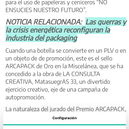
para el uso de papeleras y ceniceros “NO
ENSUCIES NUESTRO FUTURO”.
NOTICIA RELACIONADA:
Las guerras y
la crisis energética reconfiguran la
industria del packaging
Cuando una botella se convierte en un PLV o en
un objeto de de promoción, este es el sello
ARCAPACK de Oro en la Miscelánea, que se ha
concedido a la obra de LA CONSULTA
CREATIVA, MatasuegrAS 33, un divertido
ejercicio creativo, eje de una campaña de
autopromoción.
La naturaleza del jurado del Premio ARCAPACK,
formado exclusivamente por miembros
Configuración
designados por las principales organizaciones