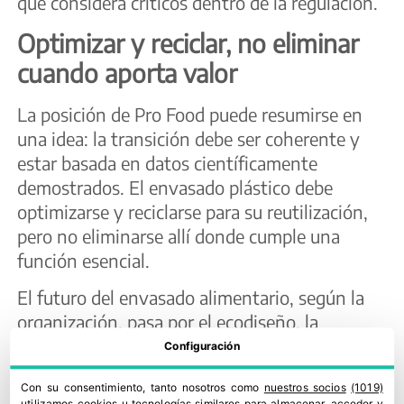
que considera críticos dentro de la regulación.
Optimizar y reciclar, no eliminar
cuando aporta valor
La posición de Pro Food puede resumirse en
una idea: la transición debe ser coherente y
estar basada en datos científicamente
demostrados. El envasado plástico debe
optimizarse y reciclarse para su reutilización,
pero no eliminarse allí donde cumple una
función esencial.
El futuro del envasado alimentario, según la
organización, pasa por el ecodiseño, la
innovación, las cadenas de reciclaje y
Configuración
evaluaciones científicas capaces de medir el
Con su consentimiento, tanto nosotros como
nuestros socios
(1019)
impacto real de las alternativas.
utilizamos cookies u tecnologías similares para almacenar, acceder y