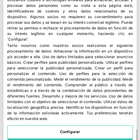
procesar datos personales como su visita a esta página web,
Desde esta perspectiva, Pro Food se posiciona
identificadores de cookies y otros datos relacionados de su
como socio técnico de la cadena
dispositivo. Algunos socios no requieren su consentimiento para
procesar sus datos y se basan en su interés comercial legítimo. Puede
agroalimentaria, con el objetivo de combinar
retirar su permiso o rechazar el procesamiento de datos en función de
sostenibilidad ambiental, seguridad alimentaria
su interés legítimo en cualquier momento, haciendo clic en
'Configurar'.
y competitividad industrial a lo largo de todo el
Tanto nosotros como nuestros socios realizamos el siguiente
ciclo de vida del producto.
procesamiento de datos:
Almacenar la información en un dispositivo
y/o acceder a ella
.
Uso de datos limitados para seleccionar anuncios
básicos
.
Crear perfiles para publicidad personalizada
.
Utilizar perfiles
para seleccionar la publicidad personalizada
.
Crear un perfil para
ENVASES
,
PROFOOD
personalizar el contenido
.
Uso de perfiles para la selección de
contenido personalizado
.
Medir el rendimiento de la publicidad
.
Medir
el rendimiento del contenido
.
Comprender al público a través de
estadísticas o a través de la combinación de datos procedentes de
diferentes fuentes
.
Desarrollo y mejora de los servicios
.
Uso de datos
limitados con el objetivo de seleccionar el contenido
.
Utilizar datos de
localización geográfica precisa
.
Identificar los dispositivos en función
TE PODRÍA INTERESAR
de la información solicitada activamente
.
Tus preferencias tendrán
efecto en nuestra web.
Configurar