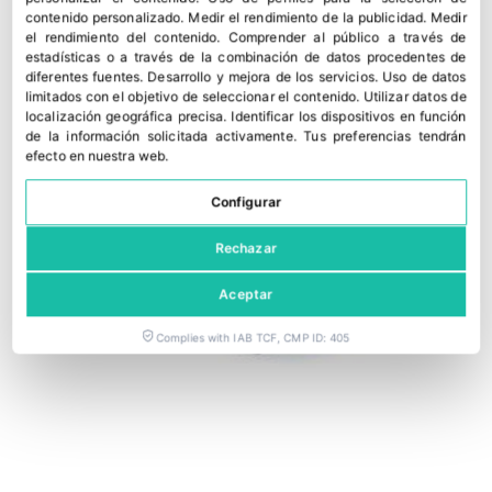
KAIROH amplía la oferta de Sakata para calabacín temprano
contenido personalizado
.
Medir el rendimiento de la publicidad
.
Medir
el rendimiento del contenido
.
Comprender al público a través de
27 julio, 2026
estadísticas o a través de la combinación de datos procedentes de
diferentes fuentes
.
Desarrollo y mejora de los servicios
.
Uso de datos
limitados con el objetivo de seleccionar el contenido
.
Utilizar datos de
localización geográfica precisa
.
Identificar los dispositivos en función
de la información solicitada activamente
.
Tus preferencias tendrán
efecto en nuestra web.
Configurar
Rechazar
Aceptar
Complies with IAB TCF, CMP ID: 405