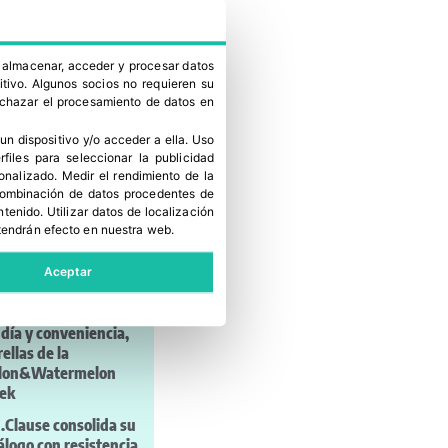
a almacenar, acceder y procesar datos
itivo. Algunos socios no requieren su
rechazar el procesamiento de datos en
un dispositivo y/o acceder a ella
.
Uso
erfiles para seleccionar la publicidad
imas noticias
sonalizado
.
Medir el rendimiento de la
 combinación de datos procedentes de
ntenido
.
Utilizar datos de localización
tendrán efecto en nuestra web.
más leído
Aceptar
ata amplía su gama
calabacín con Kairoh
día y conveniencia,
rellas de la
lon&Watermelon
ek
Clause consolida su
álogo con resistencia