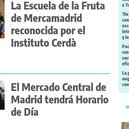
La Escuela de la Fruta
a 
de Mercamadrid
‘De
con
esc
reconocida por el
int
y l
Instituto Cerdà
Pac
ren
sos
efi
La 
aug
El Mercado Central de
com
Madrid tendrá Horario
M
de Día