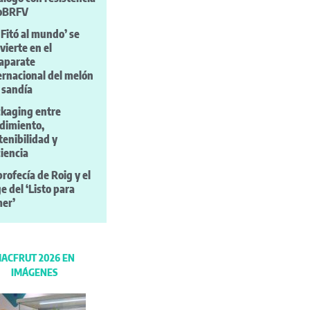
ToBRFV
 Fitó al mundo’ se
vierte en el
aparate
ernacional del melón
a sandía
kaging entre
dimiento,
tenibilidad y
ciencia
profecía de Roig y el
e del ‘Listo para
er’
ACFRUT 2026 EN
IMÁGENES