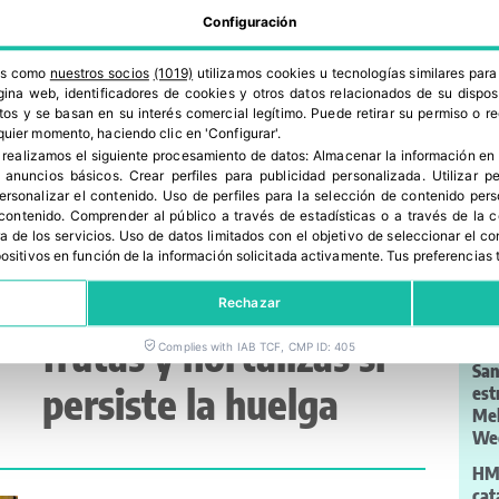
Configuración
en Madrid Fusión
ros como
nuestros socios
(1019)
utilizamos cookies u tecnologías similares par
ina web, identificadores de cookies y otros datos relacionados de su dispos
os y se basan en su interés comercial legítimo. Puede retirar su permiso o 
quier momento, haciendo clic en 'Configurar'.
 realizamos el siguiente procesamiento de datos:
Almacenar la información en 
r anuncios básicos
.
Crear perfiles para publicidad personalizada
.
Utilizar p
Últ
personalizar el contenido
.
Uso de perfiles para la selección de contenido per
 contenido
.
Comprender al público a través de estadísticas o a través de la
a de los servicios
.
Uso de datos limitados con el objetivo de seleccionar el co
Posibles problemas de
spositivos en función de la información solicitada activamente
.
Tus preferencias 
Lo 
abastecimiento de
Rechazar
Sak
de 
frutas y hortalizas si
Complies with IAB TCF, CMP ID: 405
San
persiste la huelga
est
Me
We
HM.
cat