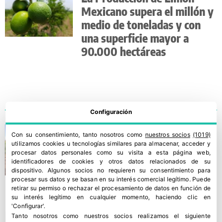
Mexicano supera el millón y
medio de toneladas y con
una superficie mayor a
90.000 hectáreas
Configuración
La Industria del Mango de
Con su consentimiento, tanto nosotros como
nuestros socios
(1019)
México trabaja de forma
utilizamos cookies u tecnologías similares para almacenar, acceder y
procesar datos personales como su visita a esta página web,
responsable para atender y
identificadores de cookies y otros datos relacionados de su
dar servicio pese a la
dispositivo. Algunos socios no requieren su consentimiento para
procesar sus datos y se basan en su interés comercial legítimo. Puede
COVID-19
retirar su permiso o rechazar el procesamiento de datos en función de
su interés legítimo en cualquier momento, haciendo clic en
'Configurar'.
Tanto nosotros como nuestros socios realizamos el siguiente