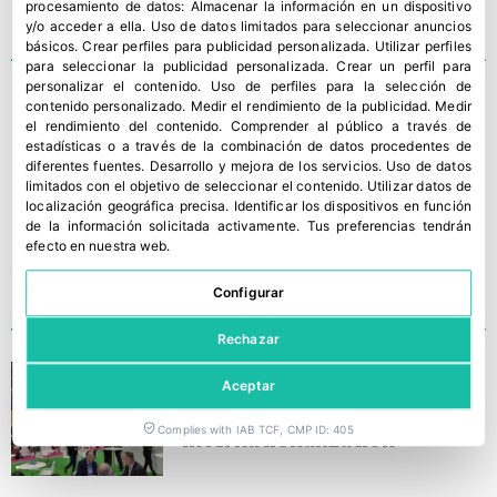
procesamiento de datos:
Almacenar la información en un dispositivo
y/o acceder a ella
.
Uso de datos limitados para seleccionar anuncios
básicos
.
Crear perfiles para publicidad personalizada
.
Utilizar perfiles
para seleccionar la publicidad personalizada
.
Crear un perfil para
personalizar el contenido
.
Uso de perfiles para la selección de
Aneberries continúa
contenido personalizado
.
Medir el rendimiento de la publicidad
.
Medir
el rendimiento del contenido
.
Comprender al público a través de
trabajando para ofrecer las
estadísticas o a través de la combinación de datos procedentes de
Berrries de Méjico a los
diferentes fuentes
.
Desarrollo y mejora de los servicios
.
Uso de datos
limitados con el objetivo de seleccionar el contenido
.
Utilizar datos de
consumidores
localización geográfica precisa
.
Identificar los dispositivos en función
de la información solicitada activamente
.
Tus preferencias tendrán
efecto en nuestra web.
Configurar
Rechazar
México abanderó en Fruit
Aceptar
Logistica la Calidad y la
Internacionalización
Complies with IAB TCF, CMP ID: 405