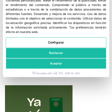
contenido personalizado
.
Medir el rendimiento de la publicidad
.
Medir
el rendimiento del contenido
.
Comprender al público a través de
estadísticas o a través de la combinación de datos procedentes de
Nortpalet renace como
diferentes fuentes
.
Desarrollo y mejora de los servicios
.
Uso de datos
limitados con el objetivo de seleccionar el contenido
.
Utilizar datos de
Naeco reforzando
localización geográfica precisa
.
Identificar los dispositivos en función
compromiso con la
de la información solicitada activamente
.
Tus preferencias tendrán
efecto en nuestra web.
sostenibilidad
Configurar
Rechazar
Aceptar
Complies with IAB TCF, CMP ID: 405