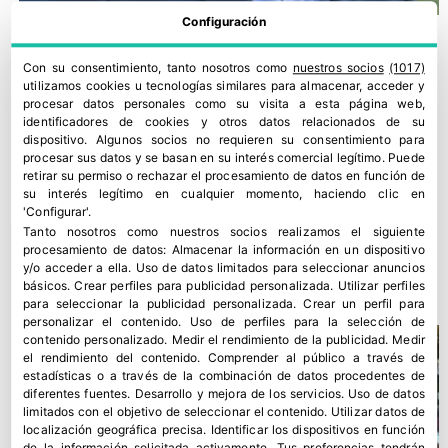
Configuración
Con su consentimiento, tanto nosotros como
nuestros socios
(1017)
utilizamos cookies u tecnologías similares para almacenar, acceder y
procesar datos personales como su visita a esta página web,
identificadores de cookies y otros datos relacionados de su
dispositivo. Algunos socios no requieren su consentimiento para
procesar sus datos y se basan en su interés comercial legítimo. Puede
retirar su permiso o rechazar el procesamiento de datos en función de
su interés legítimo en cualquier momento, haciendo clic en
'Configurar'.
Tanto nosotros como nuestros socios realizamos el siguiente
procesamiento de datos:
Almacenar la información en un dispositivo
¿Por qué no exportamos fuera de Europa?
y/o acceder a ella
.
Uso de datos limitados para seleccionar anuncios
28 marzo, 2022
básicos
.
Crear perfiles para publicidad personalizada
.
Utilizar perfiles
para seleccionar la publicidad personalizada
.
Crear un perfil para
personalizar el contenido
.
Uso de perfiles para la selección de
contenido personalizado
.
Medir el rendimiento de la publicidad
.
Medir
el rendimiento del contenido
.
Comprender al público a través de
estadísticas o a través de la combinación de datos procedentes de
diferentes fuentes
.
Desarrollo y mejora de los servicios
.
Uso de datos
limitados con el objetivo de seleccionar el contenido
.
Utilizar datos de
localización geográfica precisa
.
Identificar los dispositivos en función
de la información solicitada activamente
.
Tus preferencias tendrán