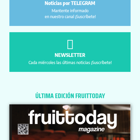
Noticias por TELEGRAM
Mantente informado
en nuestro canal ¡Suscríbete!
NEWSLETTER
Cada miércoles las últimas noticias ¡Suscríbete!
ÚLTIMA EDICIÓN FRUITTODAY