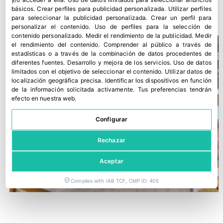
¿Por qué no exportamos fuera de Europa?
y/o acceder a ella
.
Uso de datos limitados para seleccionar anuncios
básicos
.
Crear perfiles para publicidad personalizada
.
Utilizar perfiles
28 marzo, 2022
para seleccionar la publicidad personalizada
.
Crear un perfil para
personalizar el contenido
.
Uso de perfiles para la selección de
contenido personalizado
.
Medir el rendimiento de la publicidad
.
Medir
el rendimiento del contenido
.
Comprender al público a través de
estadísticas o a través de la combinación de datos procedentes de
diferentes fuentes
.
Desarrollo y mejora de los servicios
.
Uso de datos
limitados con el objetivo de seleccionar el contenido
.
Utilizar datos de
localización geográfica precisa
.
Identificar los dispositivos en función
de la información solicitada activamente
.
Tus preferencias tendrán
efecto en nuestra web.
Configurar
Rechazar
Aceptar
Complies with IAB TCF, CMP ID: 405